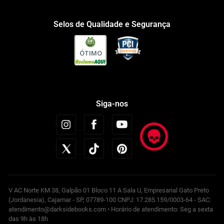
Selos de Qualidade e Segurança
ÓTIMO
Siga-nos
V AC Norte KM 38, Galpão 01 Bloco 11 A Sala U, Empresarial Gato Preto
(Jordanesia), Cajamar - SP, 07789-100 CNPJ: 17.285.159/0003-64 - SAC:
atendimento@darksidebooks.com • Horário de atendimento: Seg a sexta
das 9h às 18h