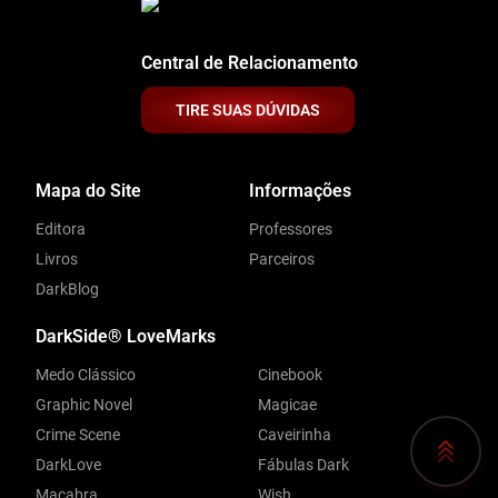
Central de Relacionamento
TIRE SUAS DÚVIDAS
Mapa do Site
Informações
Editora
Professores
Livros
Parceiros
DarkBlog
DarkSide® LoveMarks
Medo Clássico
Cinebook
Graphic Novel
Magicae
Crime Scene
Caveirinha
DarkLove
Fábulas Dark
Macabra
Wish