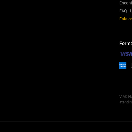
Encont
FAQ - L
Fale c
Forma
V AC No
atendim