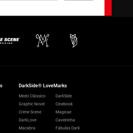
s
DarkSide® LoveMarks
Medo Clássico
DarkSide
Graphic Novel
Cinebook
Crime Scene
Magicae
DarkLove
Caveirinha
Macabra
Fábulas Dark