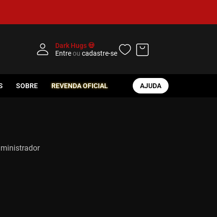
Dark Hugs 💀
Entre
ou
cadastre-se
S
SOBRE
REVENDA OFICIAL
AJUDA
dministrador