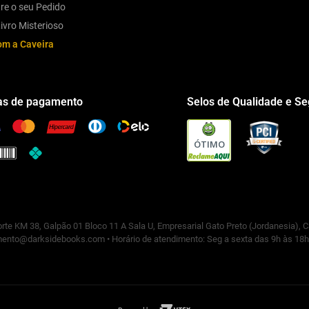
re o seu Pedido
ivro Misterioso
om a Caveira
s de pagamento
Selos de Qualidade e S
ÓTIMO
rte KM 38, Galpão 01 Bloco 11 A Sala U, Empresarial Gato Preto (Jordanesia), 
ento@darksidebooks.com • Horário de atendimento: Seg a sexta das 9h às 18h