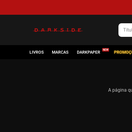
5% de cashback em todas as compras
Título
LIVROS
MARCAS
DARKPAPER
PROMOÇ
A página qu