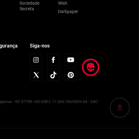
Sociedade
Wish
Secreta
Darkpaper
egurança
Siga-nos
Cajamar - SP, 07789-100 CNPJ: 17.285.159/0003-64 - SAC: