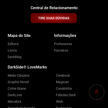
Central de Relacionamento
TIRE SUAS DÚVIDAS
Mapa do Site
Informações
Editora
Professores
Livros
Parceiros
DarkBlog
DarkSide® LoveMarks
Medo Clássico
Cinebook
Graphic Novel
Magicae
Crime Scene
Caveirinha
DarkLove
Fábulas Dark
Macabra
Wish