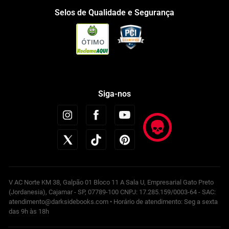
Selos de Qualidade e Segurança
ÓTIMO
Siga-nos
V AC Norte KM 38, Galpão 01 Bloco 11 A Sala U, Empresarial Gato Preto
(Jordanesia), Cajamar - SP, 07789-100 CNPJ: 17.285.159/0003-64 - SAC:
atendimento@darksidebooks.com • Horário de atendimento: Seg a sexta
das 9h às 18h