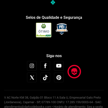
Selos de Qualidade e Segurança
ÓTIMO
Siga-nos
V AC Norte KM 38, Galpão 01 Bloco 11 A Sala U, Empresarial Gato Preto
(Jordanesia), Cajamar - SP, 07789-100 CNPJ: 17.285.159/0003-64 - SAC:
atendimento@darksidebooks.com • Horário de atendimento: Seg a sexta