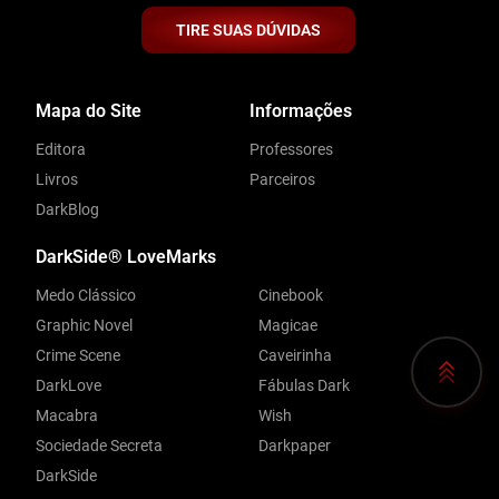
TIRE SUAS DÚVIDAS
Mapa do Site
Informações
Editora
Professores
Livros
Parceiros
DarkBlog
DarkSide® LoveMarks
Medo Clássico
Cinebook
Graphic Novel
Magicae
Crime Scene
Caveirinha
DarkLove
Fábulas Dark
Macabra
Wish
Sociedade Secreta
Darkpaper
DarkSide