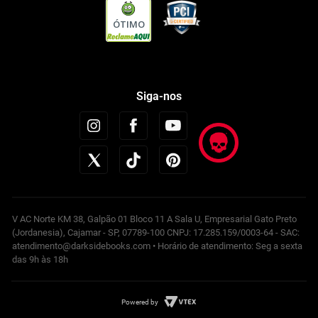
ÓTIMO
Siga-nos
V AC Norte KM 38, Galpão 01 Bloco 11 A Sala U, Empresarial Gato Preto
(Jordanesia), Cajamar - SP, 07789-100 CNPJ: 17.285.159/0003-64 - SAC:
atendimento@darksidebooks.com • Horário de atendimento: Seg a sexta
das 9h às 18h
Powered by