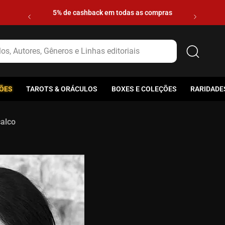
5% de cashback em todas as compras
s, Autores, Gêneros e Linhas editoriais
ÕES
TAROTS & ORÁCULOS
BOXES E COLEÇÕES
RARIDADE
calco