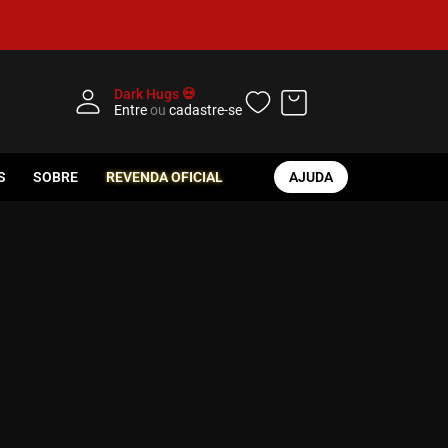
Dark Hugs 💀
Entre
ou
cadastre-se
S
SOBRE
REVENDA OFICIAL
AJUDA