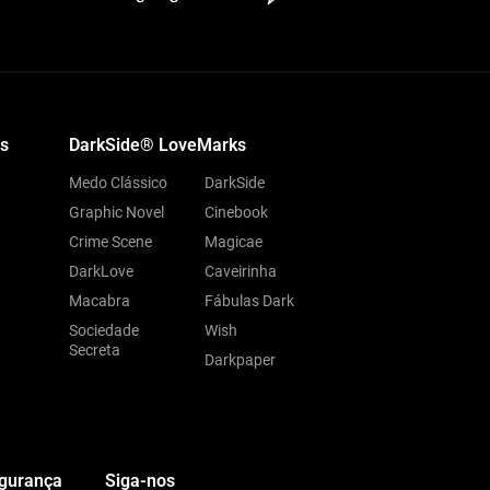
s
DarkSide® LoveMarks
Medo Clássico
DarkSide
Graphic Novel
Cinebook
Crime Scene
Magicae
DarkLove
Caveirinha
Macabra
Fábulas Dark
Sociedade
Wish
Secreta
Darkpaper
egurança
Siga-nos