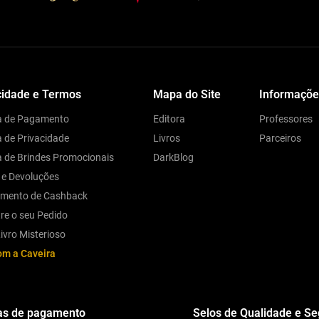
cidade e Termos
Mapa do Site
Informaçõe
ca de Pagamento
Editora
Professores
a de Privacidade
Livros
Parceiros
ca de Brindes Promocionais
DarkBlog
 e Devoluções
amento de Cashback
re o seu Pedido
ivro Misterioso
om a Caveira
s de pagamento
Selos de Qualidade e S