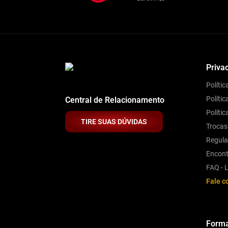
Priva
Políti
Polític
Central de Relacionamento
Políti
TIRE SUAS DÚVIDAS
Trocas
Regul
Encont
FAQ - L
Fale c
Forma