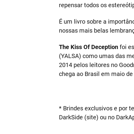
repensar todos os estereót
É um livro sobre a importân
nossas mais belas lembrança
The Kiss Of Deception
foi e
(YALSA) como umas das melh
2014 pelos leitores no Good
chega ao Brasil em maio de
* Brindes exclusivos e por t
DarkSide (site) ou no DarkA