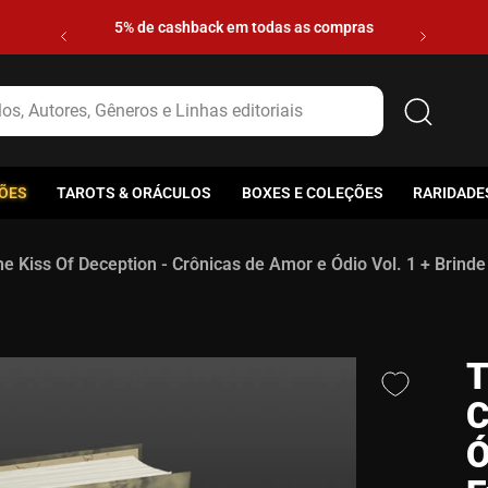
5% de cashback em todas as compras
s, Autores, Gêneros e Linhas editoriais
ÕES
TAROTS & ORÁCULOS
BOXES E COLEÇÕES
RARIDADE
e Kiss Of Deception - Crônicas de Amor e Ódio Vol. 1 + Brinde
T
C
Ó