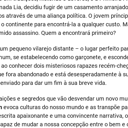
ada Lia, decidiu fugir de um casamento arranja
nos através de uma aliança política. O jovem prínci
 o continente para encontrá-la a qualquer custo. M
ido assassino. Quem a encontrará primeiro?
m pequeno vilarejo distante – o lugar perfeito pa
mum, se estabelecendo como garçonete, e esconde
, ao conhecer dois misteriosos rapazes recém-chega
ue fora abandonado e está desesperadamente à sua
 enviado para dar um fim à sua breve vida.
traições e segredos que vão desvendar um novo mu
n
evoca culturas do nosso mundo e as transpõe par
scrita apaixonante e uma convincente narrativa, 
capaz de mudar a nossa concepção entre o bem e o