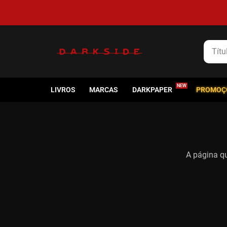
5% de cashback em todas as compras
Título
LIVROS
MARCAS
DARKPAPER
PROMOÇ
A página qu