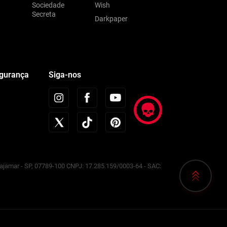
Sociedade
Wish
Secreta
Darkpaper
egurança
Siga-nos
Cajamar - SP, 07789-100 CNPJ: 17.285.159/0003-64 - SAC: