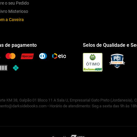
re o seu Pedido
ivro Misterioso
om a Caveira
s de pagamento
Selos de Qualidade e S
ÓTIMO
rte KM 38, Galpão 01 Bloco 11 A Sala U, Empresarial Gato Preto (Jordanesia), 
ento@darksidebooks.com • Horário de atendimento: Seg a sexta das 9h às 18h