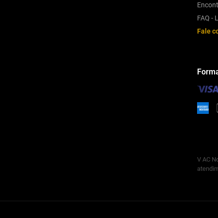
Encont
FAQ - L
Fale c
Forma
V AC No
atendim