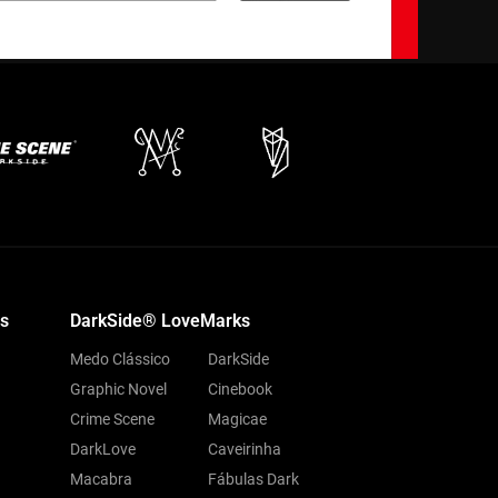
s
DarkSide® LoveMarks
Medo Clássico
DarkSide
Graphic Novel
Cinebook
Crime Scene
Magicae
DarkLove
Caveirinha
Macabra
Fábulas Dark