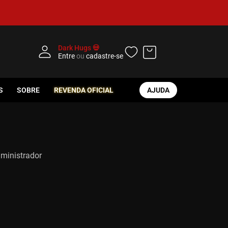
Dark Hugs 💀
Entre
ou
cadastre-se
S
SOBRE
REVENDA OFICIAL
AJUDA
dministrador