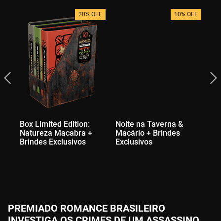
20% OFF
10% OFF
Box Limited Edition:
Noite na Taverna &
A 
Natureza Macabra +
Macário + Brindes
Ex
Brindes Exclusivos
Exclusivos
PREMIADO ROMANCE BRASILEIRO
INVESTIGA OS CRIMES DE UM ASSASSINO