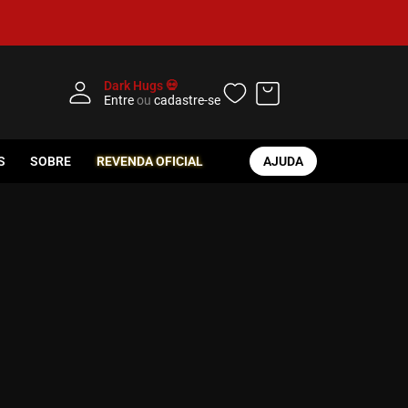
Dark Hugs 💀
Entre
ou
cadastre-se
S
SOBRE
REVENDA OFICIAL
AJUDA