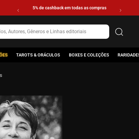
5% de cashback em todas as compras
s, Autores, Gêneros e Linhas editoriais
ÕES
TAROTS & ORÁCULOS
BOXES E COLEÇÕES
RARIDADE
s