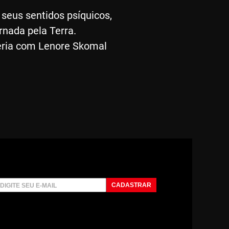
o seus sentidos psíquicos,
rnada pela Terra.
eria com Lenore Skomal
CADASTRAR