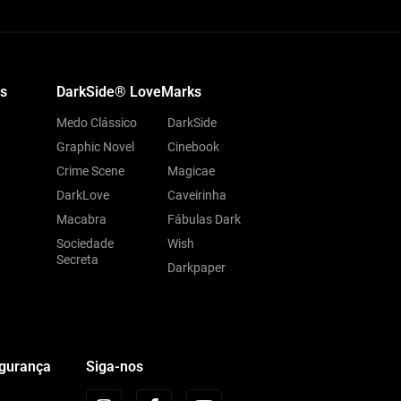
s
DarkSide® LoveMarks
Medo Clássico
DarkSide
Graphic Novel
Cinebook
Crime Scene
Magicae
DarkLove
Caveirinha
Macabra
Fábulas Dark
Sociedade
Wish
Secreta
Darkpaper
egurança
Siga-nos