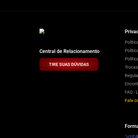
Priva
Políti
Polític
Central de Relacionamento
Políti
TIRE SUAS DÚVIDAS
Trocas
Regul
Encont
FAQ - L
Fale c
Forma