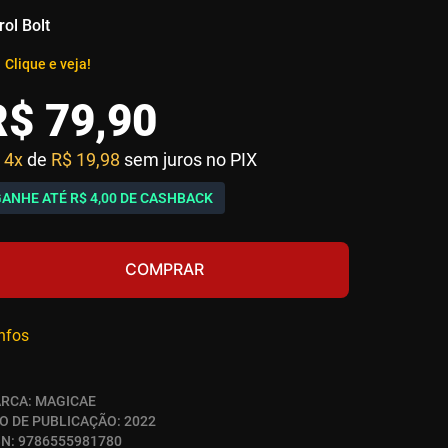
rol Bolt
Clique e veja!
R$
79
,
90
4x
de
R$ 19,98
sem juros no PIX
GANHE ATÉ
R$ 4,00
DE CASHBACK
COMPRAR
infos
RCA:
MAGICAE
O DE PUBLICAÇÃO:
2022
BN:
9786555981780