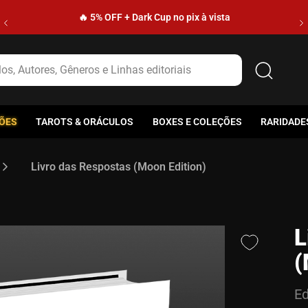
🔥 5% OFF + Dark Cup no pix à vista
s, Autores, Gêneros e Linhas editoriais
ÕES
TAROTS & ORÁCULOS
BOXES E COLEÇÕES
RARIDADE
Livro das Respostas (Moon Edition)
L
(
Ed