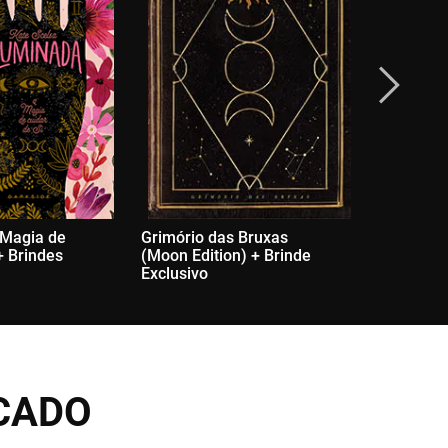
 Magia de
Grimório das Bruxas
Bíblia Clá
+ Brindes
(Moon Edition) + Brinde
Brinde Ex
Exclusivo
CADO