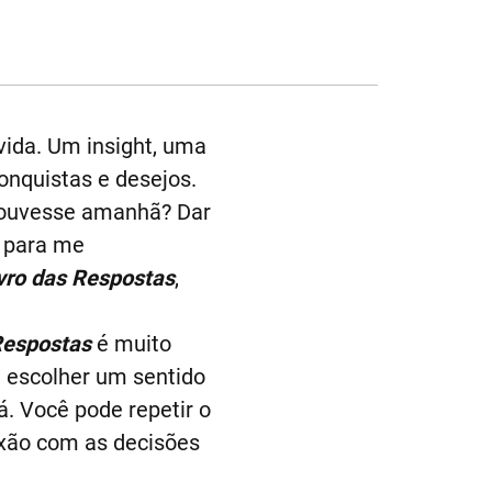
ida. Um insight, uma
nquistas e desejos.
houvesse amanhã? Dar
 para me
vro das Respostas
,
Respostas
é muito
a escolher um sentido
á. Você pode repetir o
xão com as decisões