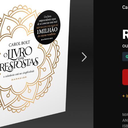
Ca
ou
+ 
MA
AN
IS