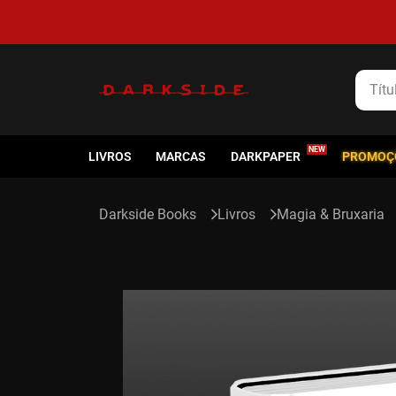
5% de cashback em todas as compras
Título
LIVROS
MARCAS
DARKPAPER
PROMOÇ
Livros
Magia & Bruxaria