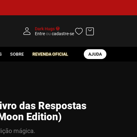
Dark Hugs 💀
Entre
ou
cadastre-se
S
SOBRE
REVENDA OFICIAL
AJUDA
ivro das Respostas
Moon Edition)
ição mágica.