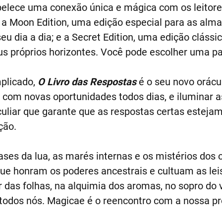
elece uma conexão única e mágica com os leitores
a Moon Edition, uma edição especial para as alma
 dia a dia; e a Secret Edition, uma edição clássic
us próprios horizontes. Você pode escolher uma pa
mplicado,
O Livro das Respostas
é o seu novo orácul
 com novas oportunidades todos dias, e iluminar 
culiar que garante que as respostas certas estej
ção.
ases da lua, as marés internas e os mistérios dos o
e honram os poderes ancestrais e cultuam as leis
 das folhas, na alquimia dos aromas, no sopro do v
odos nós. Magicae é o reencontro com a nossa pró