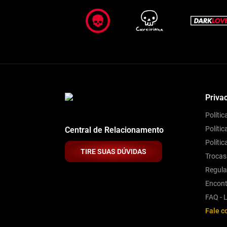
Priva
Políti
Polític
Central de Relacionamento
Políti
TIRE SUAS DÚVIDAS
Trocas
Regul
Encont
FAQ - L
Fale c