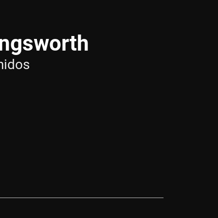
ingsworth
nidos