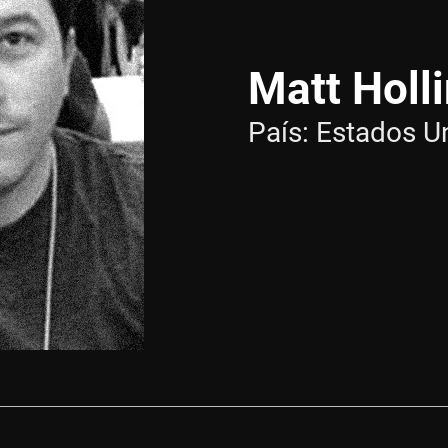
Matt Holl
País:
Estados U