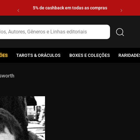
5% de cashback em todas as compras
s, Autores, Gêneros e Linhas editoriais
ÕES
TAROTS & ORÁCULOS
BOXES E COLEÇÕES
RARIDADE
gsworth