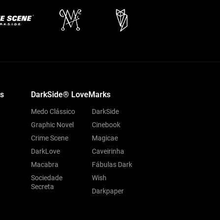
s
DarkSide® LoveMarks
Medo Clássico
DarkSide
Graphic Novel
Cinebook
Crime Scene
Magicae
DarkLove
Caveirinha
Macabra
Fábulas Dark
Sociedade
Wish
Secreta
Darkpaper