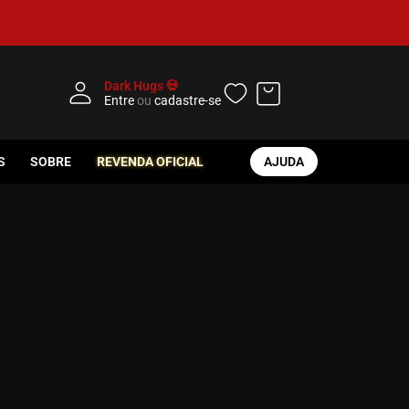
Dark Hugs 💀
Entre
ou
cadastre-se
S
SOBRE
REVENDA OFICIAL
AJUDA