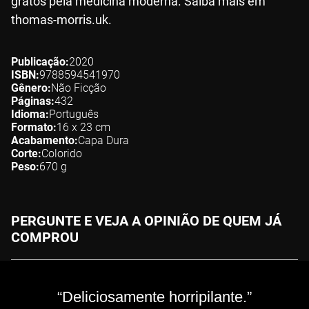
gratos pela medicina moderna. Saiba mais em
thomas-morris.uk.
Publicação
2020
ISBN
9788594541970
Gênero
Não Ficção
Páginas
432
Idioma
Português
Formato
16 x 23
cm
Acabamento
Capa Dura
Corte
Colorido
Peso
670
g
PERGUNTE E VEJA A OPINIÃO DE QUEM JÁ
COMPROU
“Deliciosamente horripilante.”