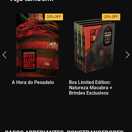
25% OFF
20% OFF
A Hora do Pesadelo
Box Limited Edition:
O 
Natureza Macabra +
Brindes Exclusivos