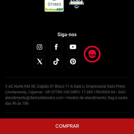
ÓTIMO
Siga-nos
V AC Norte KM 38, Galpão 01 Bloco 11 A Sala U, Empresarial Gato Preto
(Jordanesia), Cajamar - SP, 07789-100 CNPJ: 17.285.159/0003-64 - SAC:
atendimento@darksidebooks.com • Horário de atendimento: Seg a sexta
das 9h às 18h
Powered by
COMPRAR