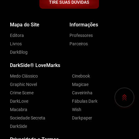
TIRE SUAS DÚVIDAS
Mapa do Site
Informações
Editora
Professores
Livros
Parceiros
DarkBlog
DarkSide® LoveMarks
Medo Clássico
Cinebook
Graphic Novel
Magicae
Crime Scene
Caveirinha
DarkLove
Fábulas Dark
Macabra
Wish
Sociedade Secreta
Darkpaper
DarkSide