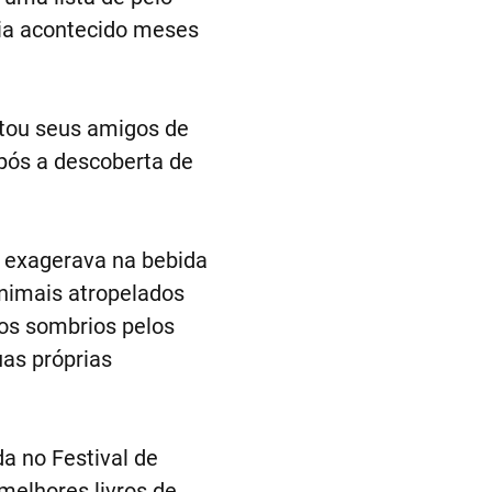
ria acontecido meses
ltou seus amigos de
após a descoberta de
e exagerava na bebida
animais atropelados
os sombrios pelos
uas próprias
a no Festival de
melhores livros de