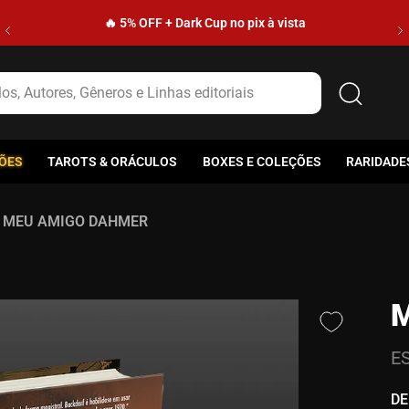
🔥 5% OFF + Dark Cup no pix à vista
s, Autores, Gêneros e Linhas editoriais
ÕES
TAROTS & ORÁCULOS
BOXES E COLEÇÕES
RARIDADE
MEU AMIGO DAHMER
E
DE