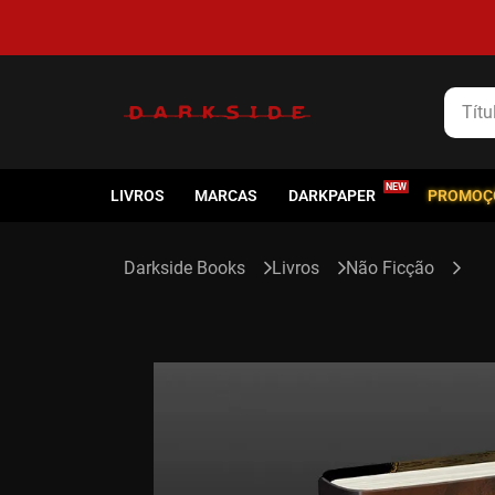
5% de cashback em todas as compras
Título
LIVROS
MARCAS
DARKPAPER
PROMOÇ
Livros
Não Ficção