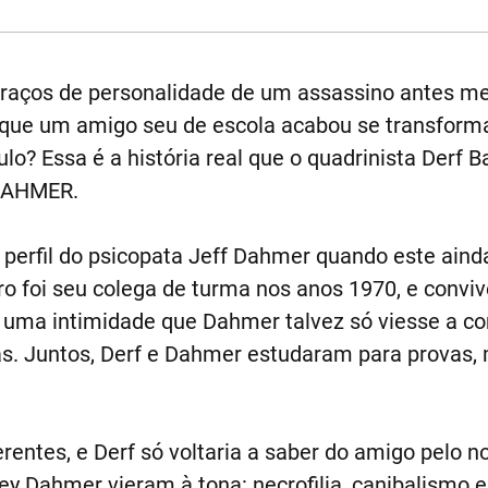
os traços de personalidade de um assassino antes
 que um amigo seu de escola acabou se transfor
ulo? Essa é a história real que o quadrinista Derf B
DAHMER.
rfil do psicopata Jeff Dahmer quando este aind
vro foi seu colega de turma nos anos 1970, e convi
 uma intimidade que Dahmer talvez só viesse a co
. Juntos, Derf e Dahmer estudaram para provas, 
ntes, e Derf só voltaria a saber do amigo pelo not
ey Dahmer vieram à tona: necrofilia, canibalismo e