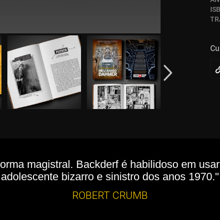
IS
TR
Cu
forma magistral. Backderf é habilidoso em usa
adolescente bizarro e sinistro dos anos 1970."
ROBERT CRUMB