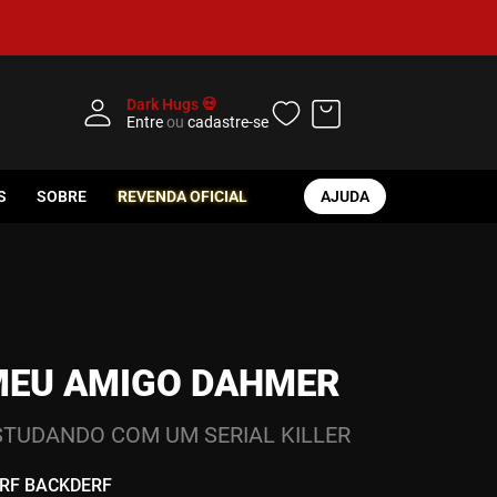
Dark Hugs 💀
Entre
ou
cadastre-se
S
SOBRE
REVENDA OFICIAL
AJUDA
MEU AMIGO DAHMER
STUDANDO COM UM SERIAL KILLER
RF BACKDERF