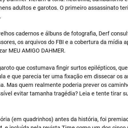
ens adultos e garotos. O primeiro assassinato te
.
lhos cadernos e álbuns de fotografia, Derf consu
ssores, os arquivos do FBI e a cobertura da mídia 
irizar MEU AMIGO DAHMER.
garoto que costumava fingir surtos epilépticos, qu
la e que parecia ter uma fixação em dissecar os 
sa. Mas quem realmente poderia prever os caminh
ssível evitar tamanha tragédia? Leia e tente tirar s
a (em quadrinhos) antes da história, foi premiad
 e incluída pela revista Time como um dos cinco 