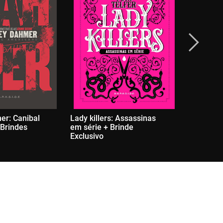
er: Canibal
Lady killers: Assassinas
Killer Clo
Brindes
em série + Brinde
Retrato d
Exclusivo
+ Brinde 