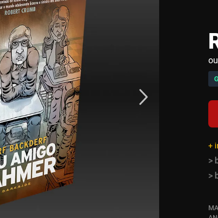
ou
+ 
> 
> 
MA
AN