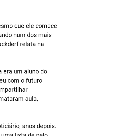
 mesmo que ele comece
mando num dos mais
ackderf relata na
a era um aluno do
veu com o futuro
mpartilhar
mataram aula,
iciário, anos depois.
 uma lista de pelo