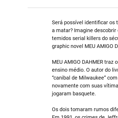
Será possível identificar 
a matar? Imagine descobrir
temidos serial killers do séc
graphic novel MEU AMIGO 
MEU AMIGO DAHMER traz o pe
ensino médio. O autor do li
“canibal de Milwaukee” com
novamente com suas vítimas
jogaram basquete.
Os dois tomaram rumos difere
Em 1991, os crimes de Jeffr