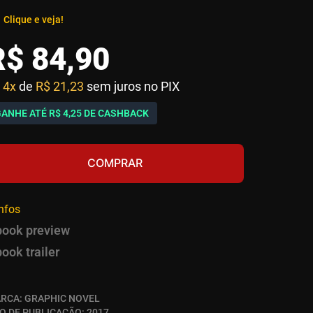
Clique e veja!
R$
84
,
90
4x
de
R$ 21,23
sem juros no PIX
GANHE ATÉ
R$ 4,25
DE CASHBACK
COMPRAR
infos
book preview
book trailer
RCA:
GRAPHIC NOVEL
O DE PUBLICAÇÃO:
2017