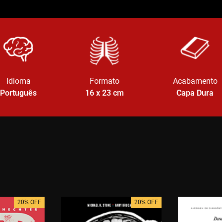
Idioma
Formato
Acabamento
Português
16 x 23
cm
Capa Dura
20% OFF
20% OFF