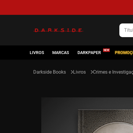
5% de cashback em todas as compras
Título
LIVROS
MARCAS
DARKPAPER
PROMOÇ
Livros
Crimes e Investiga