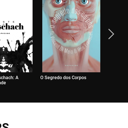
schach: A
O Segredo dos Corpos
Box Limite
nde
Natureza
Brindes E
RS