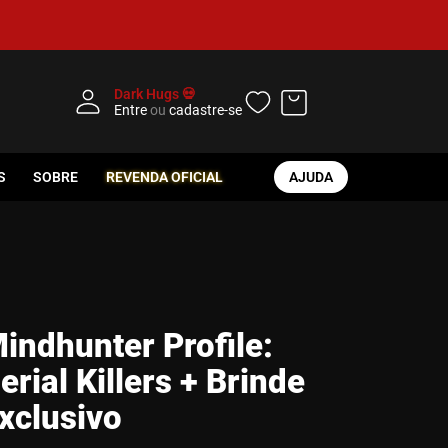
Dark Hugs 💀
Entre
ou
cadastre-se
S
SOBRE
REVENDA OFICIAL
AJUDA
indhunter Profile:
erial Killers + Brinde
xclusivo