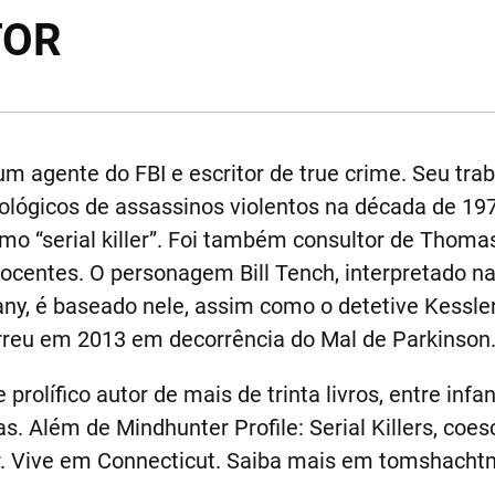
TOR
um agente do FBI e escritor de true crime. Seu tra
icológicos de assassinos violentos na década de 19
mo “serial killer”. Foi também consultor de Thoma
nocentes. O personagem Bill Tench, interpretado na
any, é baseado nele, assim como o detetive Kessl
rreu em 2013 em decorrência do Mal de Parkinson
 prolífico autor de mais de trinta livros, entre infan
s. Além de Mindhunter Profile: Serial Killers, coe
er. Vive em Connecticut. Saiba mais em tomshach