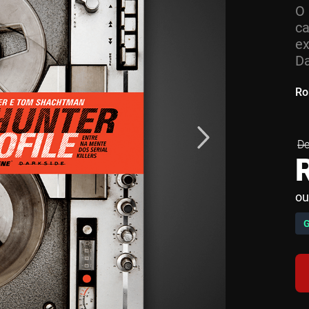
O 
ca
ex
Da
Ro
ou