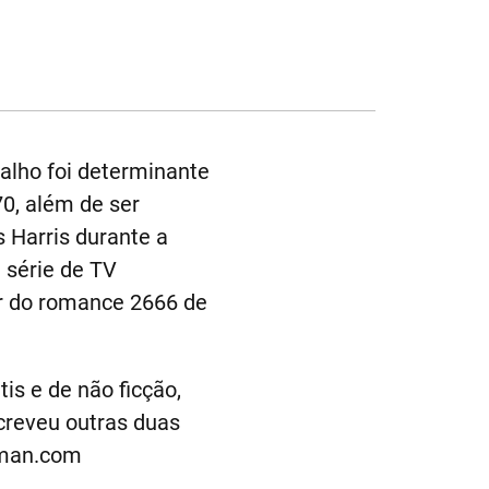
balho foi determinante
70, além de ser
s Harris durante a
 série de TV
er do romance 2666 de
.
tis e de não ficção,
screveu outras duas
tman.com