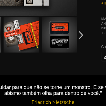
+ 
MA
AN
IS
TR
Cu
dar para que não se torne um monstro. E se 
abismo também olha para dentro de você."
Friedrich Nietzsche