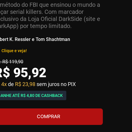
método do FBI que ensinou o mundo a
çar serial killers. Com marcador
clusivo da Loja Oficial DarkSide (site e
rkApp) por tempo limitado.
bert K. Ressler e Tom Shachtman
Clique e veja!
R$
119
,
90
R$
95
,
92
4x
de
R$ 23,98
sem juros no PIX
GANHE ATÉ
R$ 4,80
DE CASHBACK
COMPRAR