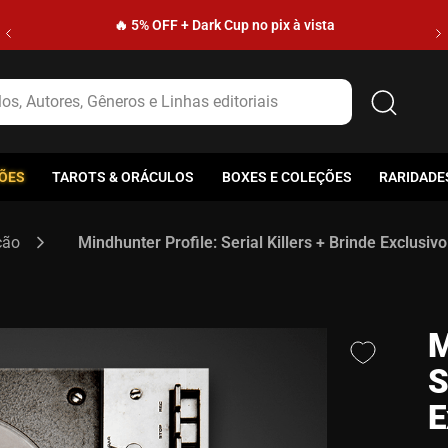
🔥 5% OFF + Dark Cup no pix à vista
s, Autores, Gêneros e Linhas editoriais
ÕES
TAROTS & ORÁCULOS
BOXES E COLEÇÕES
RARIDADE
ção
Mindhunter Profile: Serial Killers + Brinde Exclusivo
M
S
E