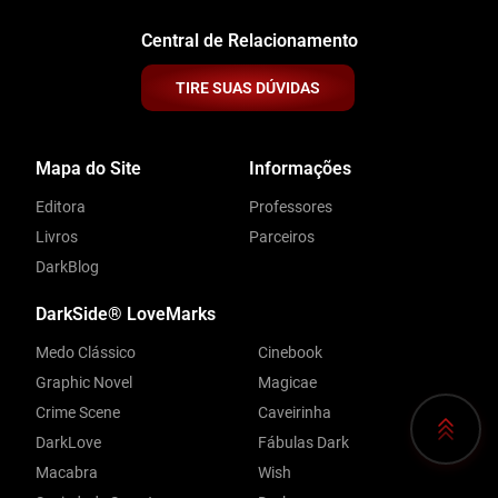
Central de Relacionamento
TIRE SUAS DÚVIDAS
Mapa do Site
Informações
Editora
Professores
Livros
Parceiros
DarkBlog
DarkSide® LoveMarks
Medo Clássico
Cinebook
Graphic Novel
Magicae
Crime Scene
Caveirinha
DarkLove
Fábulas Dark
Macabra
Wish