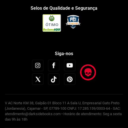
Selos de Qualidade e Segurança
ÓTIMO
Siga-nos
V AC Norte KM 38, Galpão 01 Bloco 11 A Sala U, Empresarial Gato Preto
(Jordanesia), Cajamar - SP, 07789-100 CNPJ: 17.285.159/0003-64 - SAC:
atendimento@darksidebooks.com • Horário de atendimento: Seg a sexta
das 9h às 18h