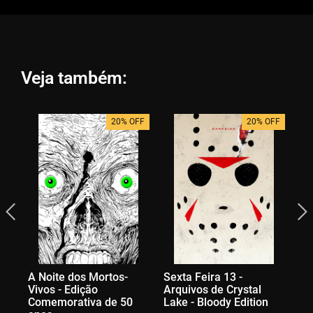
Veja também:
20% OFF
20% OFF
A Noite dos Mortos-
Sexta Feira 13 -
O 
Vivos - Edição
Arquivos de Crystal
Comemorativa de 50
Lake - Bloody Edition