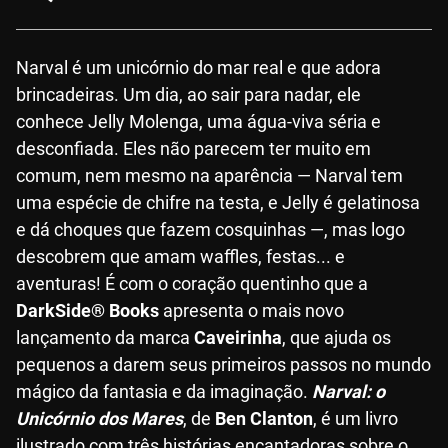
Narval é um unicórnio do mar real e que adora
brincadeiras. Um dia, ao sair para nadar, ele
conhece Jelly Molenga, uma água-viva séria e
desconfiada. Eles não parecem ter muito em
comum, nem mesmo na aparência — Narval tem
uma espécie de chifre na testa, e Jelly é gelatinosa
e dá choques que fazem cosquinhas —, mas logo
descobrem que amam waffles, festas... e
aventuras! É com o coração quentinho que a
DarkSide® Books
apresenta o mais novo
lançamento da marca
Caveirinha
, que ajuda os
pequenos a darem seus primeiros passos no mundo
mágico da fantasia e da imaginação.
Narval: o
Unicórnio dos Mares
, de
Ben Clanton
, é um livro
ilustrado com três histórias encantadoras sobre o