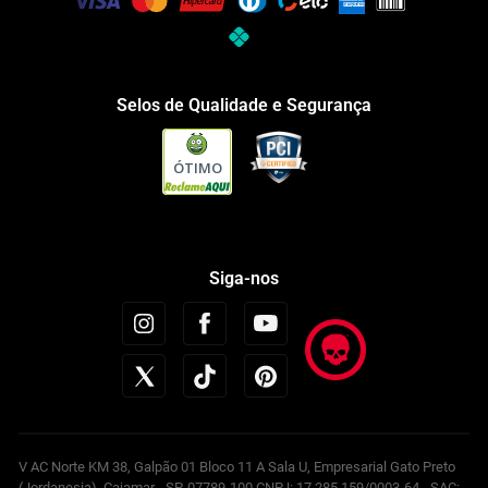
Selos de Qualidade e Segurança
ÓTIMO
Siga-nos
V AC Norte KM 38, Galpão 01 Bloco 11 A Sala U, Empresarial Gato Preto
(Jordanesia), Cajamar - SP, 07789-100 CNPJ: 17.285.159/0003-64 - SAC: