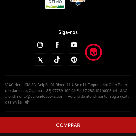
ÓTIMO
Siga-nos
V AC Norte KM 38, Galpão 01 Bloco 11 A Sala U, Empresarial Gato Preto
(Jordanesia), Cajamar - SP, 07789-100 CNPJ: 17.285.159/0003-64 - SAC:
atendimento@darksidebooks.com • Horário de atendimento: Seg a sexta
das 9h às 18h
Powered by
COMPRAR