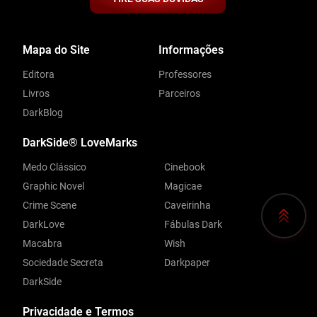
Mapa do Site
Informações
Editora
Professores
Livros
Parceiros
DarkBlog
DarkSide® LoveMarks
Medo Clássico
Cinebook
Graphic Novel
Magicae
Crime Scene
Caveirinha
DarkLove
Fábulas Dark
Macabra
Wish
Sociedade Secreta
Darkpaper
DarkSide
Privacidade e Termos