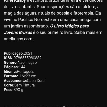
Ariel Kusby
é escritora, bruxa de lareira e vendedora
de livros infantis. Suas inspirações são o folclore, a
magia das águas, rituais de poesia e fitoterapia. Ela
vive no Pacífico Noroeste em uma casa antiga com
um jardim assombrado.
O Livro Mágico para
Jovens Bruxas
é o seu primeiro livro. Saiba mais em
arielkusby.com.
Publicação
2021
ISBN
9786555980882
Gênero
Não Ficção
Páginas
144
Idioma
Português
Formato
16x23
cm
Acabamento
Capa Dura
Corte
Sem Pintura
Peso
390
g