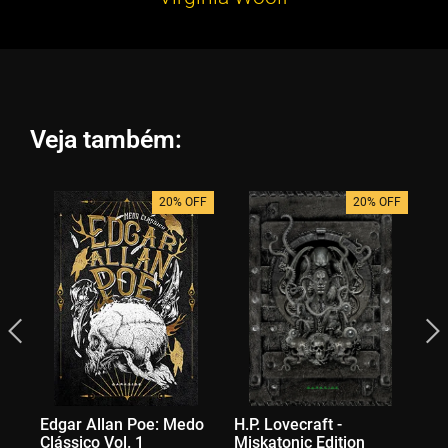
Veja também:
20% OFF
20% OFF
Edgar Allan Poe: Medo
H.P. Lovecraft -
Bo
Clássico Vol. 1
Miskatonic Edition
Na