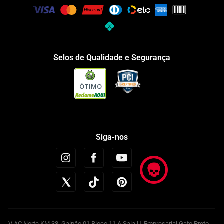
Selos de Qualidade e Segurança
ÓTIMO
Siga-nos
V AC Norte KM 38, Galpão 01 Bloco 11 A Sala U, Empresarial Gato Preto