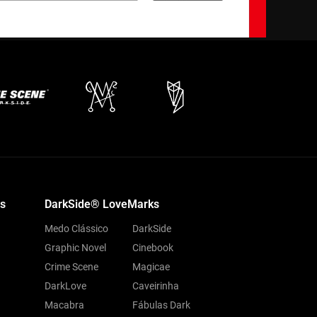
s
DarkSide® LoveMarks
Medo Clássico
DarkSide
Graphic Novel
Cinebook
Crime Scene
Magicae
DarkLove
Caveirinha
Macabra
Fábulas Dark