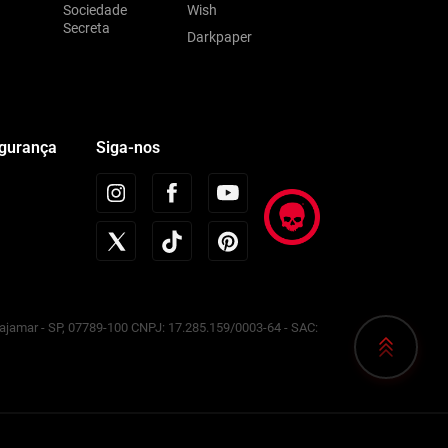
Sociedade
Wish
Secreta
Darkpaper
egurança
Siga-nos
Cajamar - SP, 07789-100 CNPJ: 17.285.159/0003-64 - SAC: