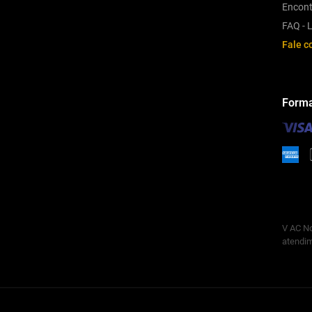
Encont
FAQ - L
Fale c
Forma
V AC No
atendim