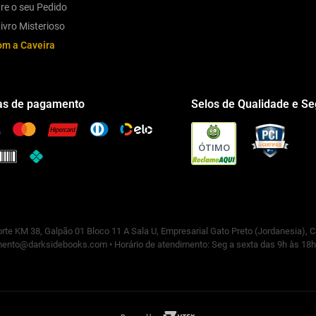
re o seu Pedido
ivro Misterioso
om a Caveira
s de pagamento
Selos de Qualidade e S
ÓTIMO
rte KM 38, Galpão 01 Bloco 11 A Sala U, Empresarial Gato Preto (Jordanesia), 
ento@darksidebooks.com • Horário de atendimento: Seg a sexta das 9h às 18h