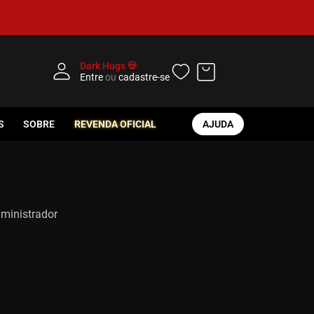
Dark Hugs 💀
Entre
ou
cadastre-se
S
SOBRE
REVENDA OFICIAL
AJUDA
dministrador