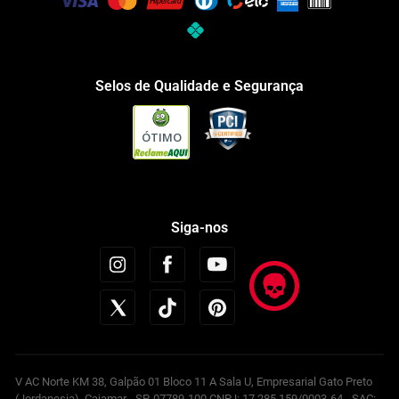
Selos de Qualidade e Segurança
ÓTIMO
Siga-nos
V AC Norte KM 38, Galpão 01 Bloco 11 A Sala U, Empresarial Gato Preto
(Jordanesia), Cajamar - SP, 07789-100 CNPJ: 17.285.159/0003-64 - SAC: