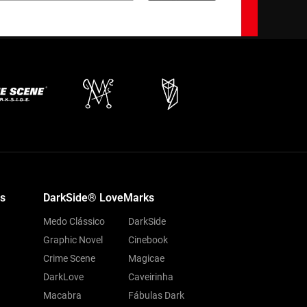
s
DarkSide® LoveMarks
Medo Clássico
DarkSide
Graphic Novel
Cinebook
Crime Scene
Magicae
DarkLove
Caveirinha
Macabra
Fábulas Dark