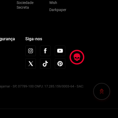
Sociedade
Wish
Secreta
Darkpaper
egurança
Siga-nos
Cajamar - SP, 07789-100 CNPJ: 17.285.159/0003-64 - SAC: