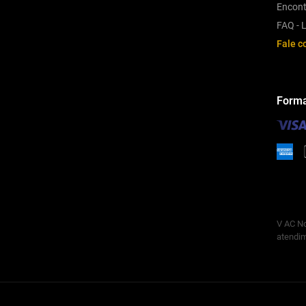
Encont
FAQ - L
Fale c
Forma
V AC No
atendim