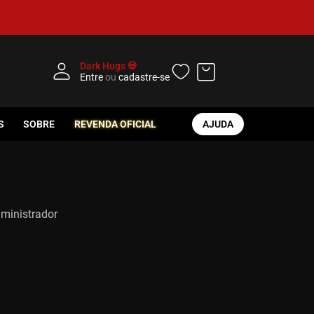
Dark Hugs 💀
Entre
ou
cadastre-se
S
SOBRE
REVENDA OFICIAL
AJUDA
dministrador