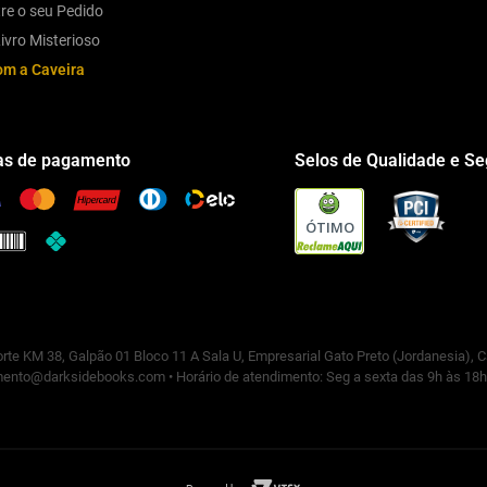
re o seu Pedido
ivro Misterioso
om a Caveira
s de pagamento
Selos de Qualidade e S
ÓTIMO
rte KM 38, Galpão 01 Bloco 11 A Sala U, Empresarial Gato Preto (Jordanesia), 
ento@darksidebooks.com • Horário de atendimento: Seg a sexta das 9h às 18h