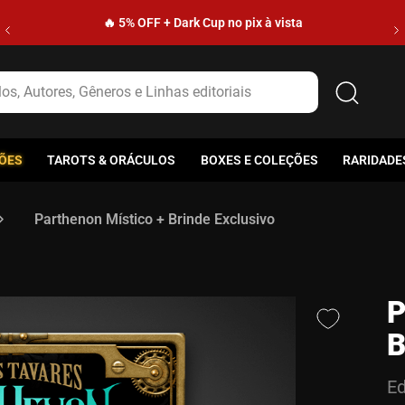
🔥 5% OFF + Dark Cup no pix à vista
s, Autores, Gêneros e Linhas editoriais
ÕES
TAROTS & ORÁCULOS
BOXES E COLEÇÕES
RARIDADE
Parthenon Místico + Brinde Exclusivo
P
B
Ed