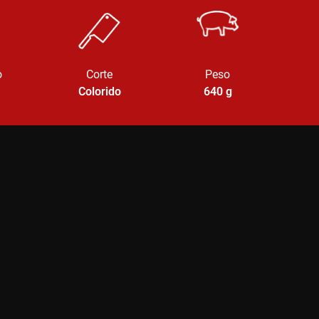
o
Corte
Peso
Colorido
640
g