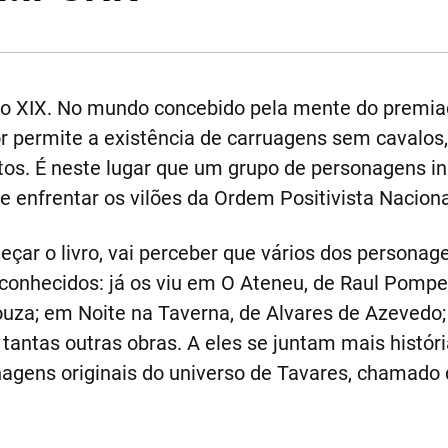
culo XIX. No mundo concebido pela mente do premi
por permite a existência de carruagens sem cavalo
os. É neste lugar que um grupo de personagens in
e enfrentar os vilões da Ordem Positivista Naciona
meçar o livro, vai perceber que vários dos persona
 conhecidos: já os viu em O Ateneu, de Raul Pomp
uza; em Noite na Taverna, de Alvares de Azevedo;
tantas outras obras. A eles se juntam mais história
agens originais do universo de Tavares, chamado 