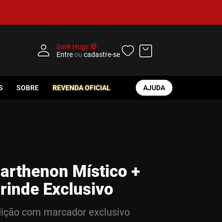
Dark Hugs 💀
Entre
ou
cadastre-se
S
SOBRE
REVENDA OFICIAL
AJUDA
arthenon Místico +
rinde Exclusivo
ição com marcador exclusivo