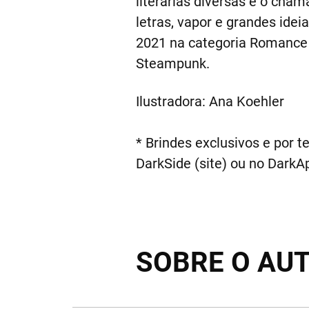
literárias diversas e o cha
letras, vapor e grandes ide
2021 na categoria Romance 
Steampunk.
Ilustradora: Ana Koehler
* Brindes exclusivos e por t
DarkSide (site) ou no DarkA
SOBRE O AU