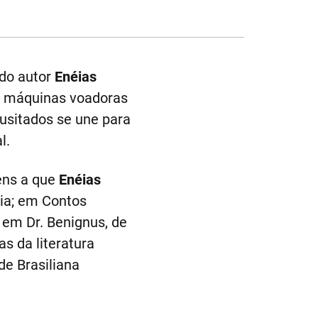
ado autor
Enéias
s, máquinas voadoras
usitados se une para
l.
gens a que
Enéias
eia; em Contos
 em Dr. Benignus, de
s da literatura
de Brasiliana