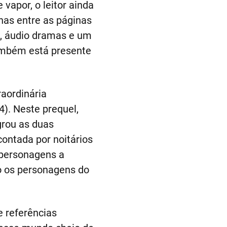
vapor, o leitor ainda
as entre as páginas
s, áudio dramas e um
também está presente
aordinária
4). Neste prequel,
grou as duas
contada por noitários
 personagens a
o os personagens do
e referências