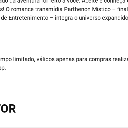
mado da aventura foi feito a você. Aceite e conheç
ias! O romance transmídia Parthenon Místico – fina
de Entretenimento – integra o universo expandido 
empo limitado, válidos apenas para compras realiza
pp.
TOR