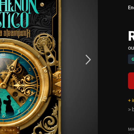
En
ou
+ 
> 
MA