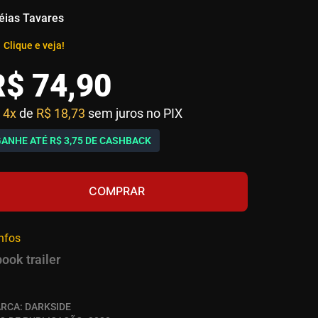
éias Tavares
Clique e veja!
R$
74
,
90
4x
de
R$ 18,73
sem juros no PIX
GANHE ATÉ
R$ 3,75
DE CASHBACK
COMPRAR
infos
book trailer
RCA:
DARKSIDE