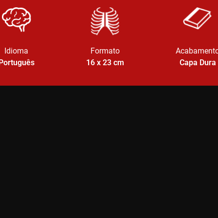
Idioma
Formato
Acabament
Português
16 x 23
cm
Capa Dura