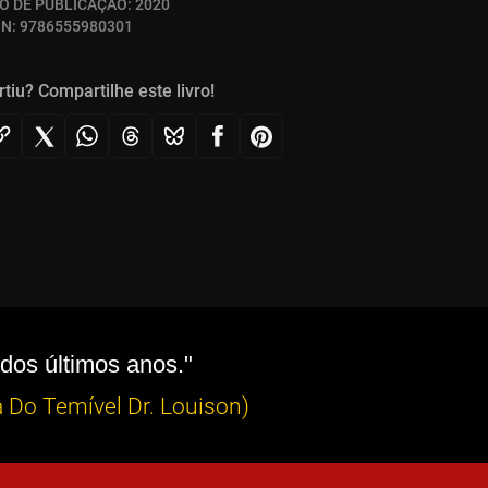
O DE PUBLICAÇÃO:
2020
BN:
9786555980301
rtiu? Compartilhe este livro!
 dos últimos anos."
Do Temível Dr. Louison)