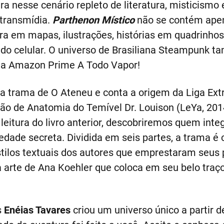
nesse cenário repleto de literatura, misticismo e 
 transmídia.
Parthenon Místico
não se contém apen
a em mapas, ilustrações, histórias em quadrinho
 do celular. O universo de Brasiliana Steampunk 
a na Amazon Prime A Todo Vapor!
a trama de O Ateneu e conta a origem da Liga Extr
ção de Anatomia do Temível Dr. Louison (LeYa, 201
itura do livro anterior, descobriremos quem inte
edade secreta. Dividida em seis partes, a trama é 
stilos textuais dos autores que emprestaram seus
 arte de Ana Koehler que coloca em seu belo traç
s
Enéias Tavares
criou um universo único a partir d