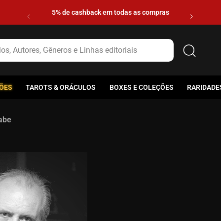
5% de cashback em todas as compras
s, Autores, Gêneros e Linhas editoriais
ÕES
TAROTS & ORÁCULOS
BOXES E COLEÇÕES
RARIDADE
abe