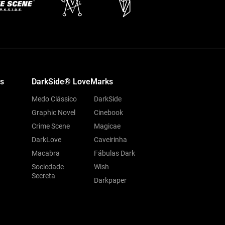
s
DarkSide® LoveMarks
Medo Clássico
DarkSide
Graphic Novel
Cinebook
Crime Scene
Magicae
DarkLove
Caveirinha
Macabra
Fábulas Dark
Sociedade
Wish
Secreta
Darkpaper