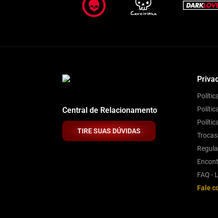
Priva
Políti
Polític
Central de Relacionamento
Políti
TIRE SUAS DÚVIDAS
Trocas
Regul
Encont
FAQ - L
Fale c