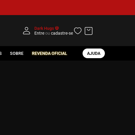
Dark Hugs 💀
Entre
ou
cadastre-se
S
SOBRE
REVENDA OFICIAL
AJUDA