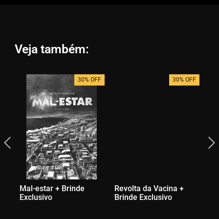
Veja também:
30% OFF
30% OFF
Mal-estar + Brinde
Revolta da Vacina +
A 
Exclusivo
Brinde Exclusivo