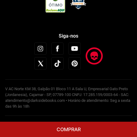
ÓTIMO
Siga-nos
V AC Norte KM 38, Galpão 01 Bloco 11 A Sala U, Empresarial Gato Preto
(Jordanesia), Cajamar - SP, 07789-100 CNPJ: 17.285.159/0003-64 - SAC:
atendimento@darksidebooks.com • Horário de atendimento: Seg a sexta
das 9h às 18h
Powered by
COMPRAR