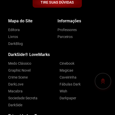
TIRE SUAS DÚVIDAS
Mapa do Site
Informações
Editora
Professores
Livros
Parceiros
DarkBlog
DarkSide® LoveMarks
Medo Clássico
Cinebook
Graphic Novel
Magicae
Crime Scene
Caveirinha
DarkLove
Fábulas Dark
Macabra
Wish
Sociedade Secreta
Darkpaper
DarkSide