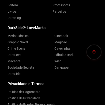
Editora
Professores
Livros
Parceiros
DarkBlog
DarkSide® LoveMarks
Medo Clássico
Cinebook
Graphic Novel
Magicae
Crime Scene
Caveirinha
DarkLove
Fábulas Dark
Macabra
Wish
Sociedade Secreta
Darkpaper
DarkSide
Privacidade e Termos
Política de Pagamento
Política de Privacidade
Política de Brindes Promocionais