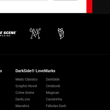
s
DarkSide® LoveMarks
Medo Clássico
DarkSide
Graphic Novel
Cinebook
Crime Scene
Magicae
DarkLove
Caveirinha
Macabra
Fábulas Dark