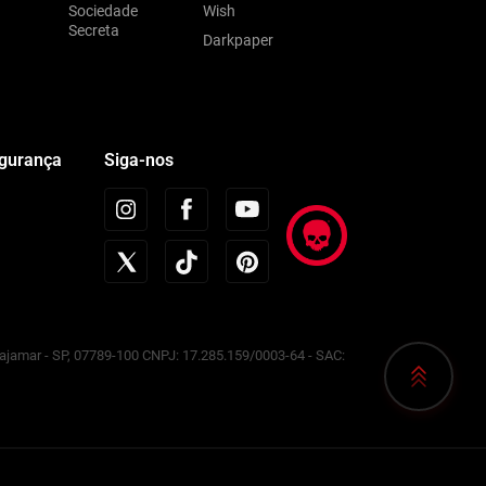
Sociedade
Wish
Secreta
Darkpaper
egurança
Siga-nos
Cajamar - SP, 07789-100 CNPJ: 17.285.159/0003-64 - SAC: