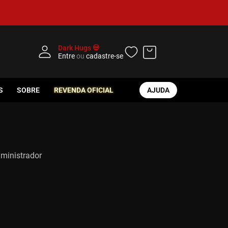
Dark Hugs 💀
Entre
ou
cadastre-se
S
SOBRE
REVENDA OFICIAL
AJUDA
dministrador