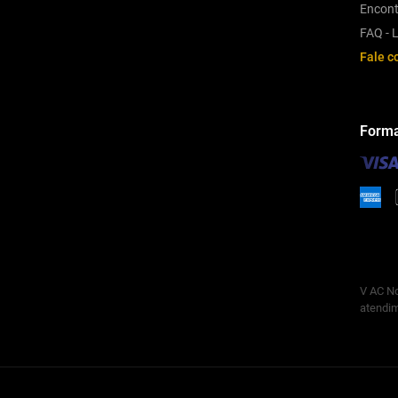
Encont
FAQ - L
Fale c
Forma
V AC No
atendim