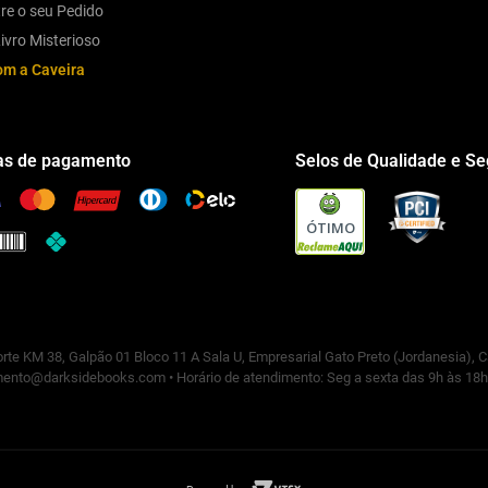
re o seu Pedido
ivro Misterioso
om a Caveira
s de pagamento
Selos de Qualidade e S
ÓTIMO
rte KM 38, Galpão 01 Bloco 11 A Sala U, Empresarial Gato Preto (Jordanesia), 
ento@darksidebooks.com • Horário de atendimento: Seg a sexta das 9h às 18h