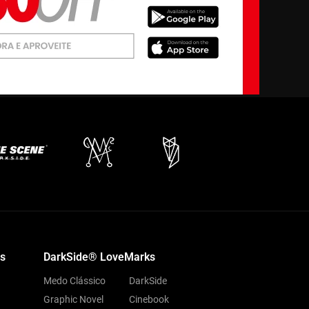
s
DarkSide® LoveMarks
Medo Clássico
DarkSide
Graphic Novel
Cinebook