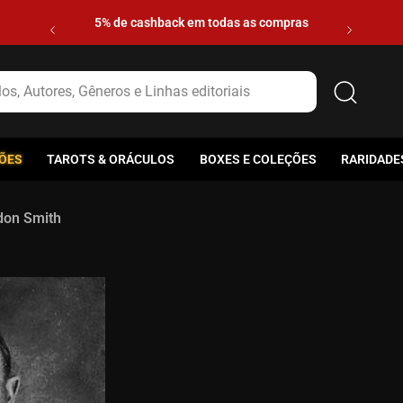
5% de cashback em todas as compras
s, Autores, Gêneros e Linhas editoriais
ÕES
TAROTS & ORÁCULOS
BOXES E COLEÇÕES
RARIDADE
don Smith