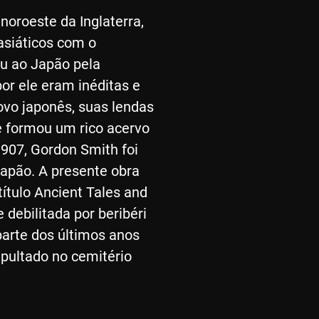
noroeste da Inglaterra,
asiáticos com o
ou ao Japão pela
or ele eram inéditas e
o japonês, suas lendas
le formou um rico acervo
 1907, Gordon Smith foi
apão. A presente obra
ítulo Ancient Tales and
debilitada por beribéri
parte dos últimos anos
epultado no cemitério