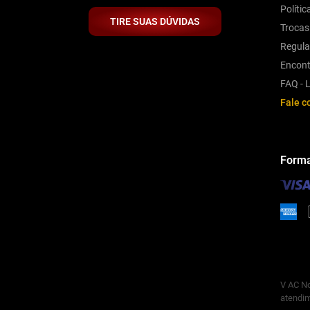
Políti
TIRE SUAS DÚVIDAS
Trocas
Regul
Encont
FAQ - L
Fale c
Forma
V AC No
atendim