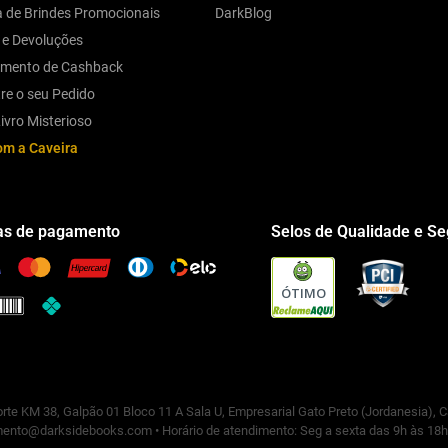
ca de Brindes Promocionais
DarkBlog
 e Devoluções
amento de Cashback
re o seu Pedido
ivro Misterioso
om a Caveira
s de pagamento
Selos de Qualidade e S
ÓTIMO
rte KM 38, Galpão 01 Bloco 11 A Sala U, Empresarial Gato Preto (Jordanesia), 
ento@darksidebooks.com • Horário de atendimento: Seg a sexta das 9h às 18h