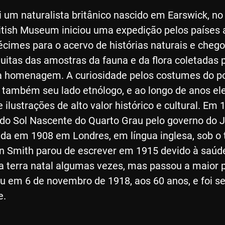
 um naturalista britânico nascido em Earswick, no 
itish Museum iniciou uma expedição pelos países 
écimes para o acervo de histórias naturais e cheg
itas das amostras da fauna e da flora coletadas p
homenagem. A curiosidade pelos costumes do pov
ar também seu lado etnólogo, e ao longo de anos e
 e ilustrações de alto valor histórico e cultural. Em
o Sol Nascente do Quarto Grau pelo governo do J
ada em 1908 em Londres, em língua inglesa, sob o t
n Smith parou de escrever em 1915 devido à saúde 
ua terra natal algumas vezes, mas passou a maior 
eu em 6 de novembro de 1918, aos 60 anos, e foi s
e.