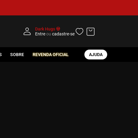
Dark Hugs 💀
Entre
ou
cadastre-se
S
SOBRE
REVENDA OFICIAL
AJUDA