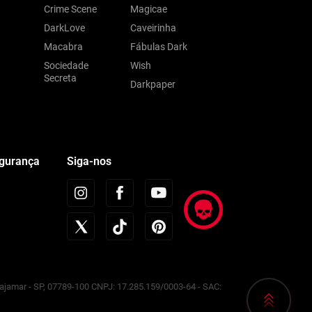
Crime Scene
Magicae
DarkLove
Caveirinha
Macabra
Fábulas Dark
Sociedade
Wish
Secreta
Darkpaper
egurança
Siga-nos
Cajamar - SP, 07789-100 CNPJ: 17.285.159/0003-64 - SAC: