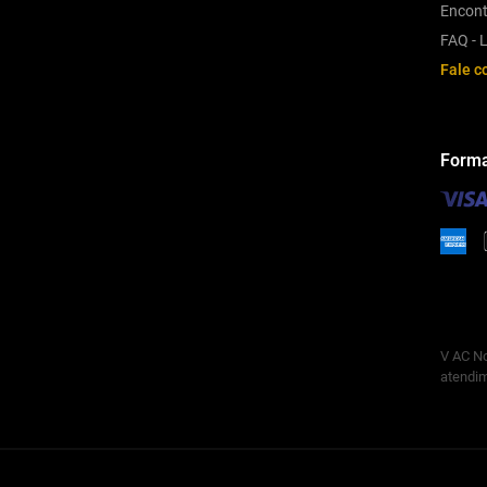
Encont
FAQ - L
Fale c
Forma
V AC No
atendim