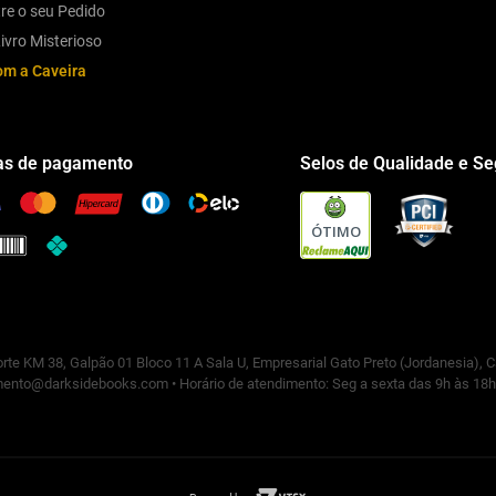
re o seu Pedido
ivro Misterioso
om a Caveira
s de pagamento
Selos de Qualidade e S
ÓTIMO
rte KM 38, Galpão 01 Bloco 11 A Sala U, Empresarial Gato Preto (Jordanesia), 
ento@darksidebooks.com • Horário de atendimento: Seg a sexta das 9h às 18h