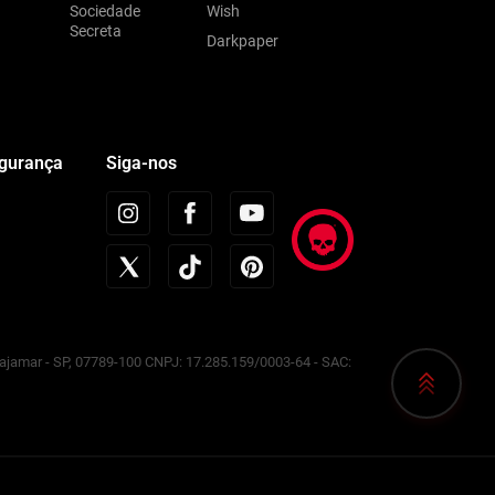
Sociedade
Wish
Secreta
Darkpaper
egurança
Siga-nos
Cajamar - SP, 07789-100 CNPJ: 17.285.159/0003-64 - SAC: