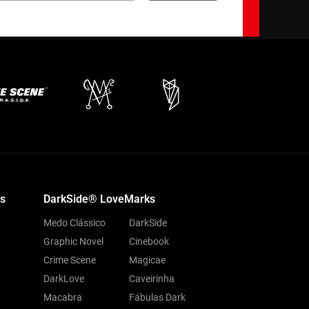
s
DarkSide® LoveMarks
Medo Clássico
DarkSide
Graphic Novel
Cinebook
Crime Scene
Magicae
DarkLove
Caveirinha
Macabra
Fábulas Dark