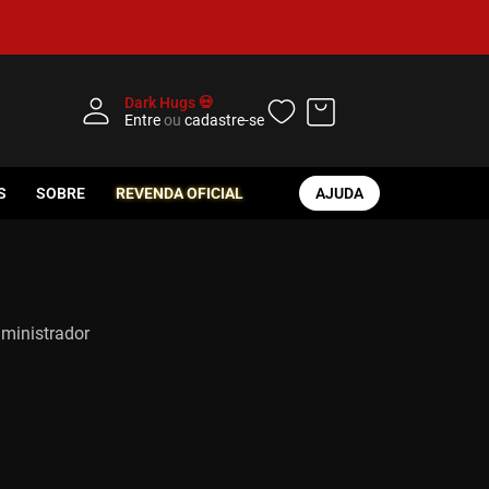
Dark Hugs 💀
Entre
ou
cadastre-se
S
SOBRE
REVENDA OFICIAL
AJUDA
dministrador