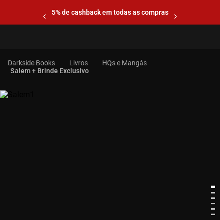
5% de cashback em todas as compras
Livros
HQs e Mangás
Salem + Brinde Exclusivo