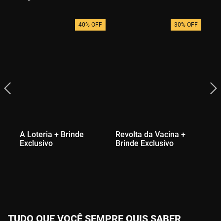
40% OFF
30% OFF
A Loteria + Brinde
Revolta da Vacina +
A 
Exclusivo
Brinde Exclusivo
TUDO QUE VOCÊ SEMPRE QUIS SABER