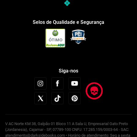
Selos de Qualidade e Segurança
ÓTIMO
Siga-nos
V AC Norte KM 38, Galpão 01 Bloco 11 A Sala U, Empresarial Gato Preto
(Jordanesia), Cajamar - SP, 07789-100 CNPJ: 17.285.159/0003-64 - SAC:
atendimento@darksidebooks.com • Horário de atendimento: Seg a sexta