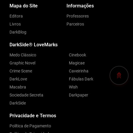
Mapa do Site
Informações
Editora
Professores
Livros
Parceiros
DarkBlog
DarkSide® LoveMarks
Medo Clássico
Cinebook
Graphic Novel
Magicae
Crime Scene
Caveirinha
DarkLove
Fábulas Dark
Macabra
Wish
Sociedade Secreta
Darkpaper
DarkSide
Privacidade e Termos
Política de Pagamento