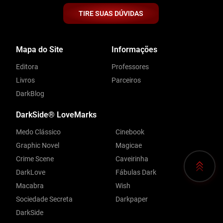
TIRE SUAS DÚVIDAS
Mapa do Site
Informações
Editora
Professores
Livros
Parceiros
DarkBlog
DarkSide® LoveMarks
Medo Clássico
Cinebook
Graphic Novel
Magicae
Crime Scene
Caveirinha
DarkLove
Fábulas Dark
Macabra
Wish
Sociedade Secreta
Darkpaper
DarkSide