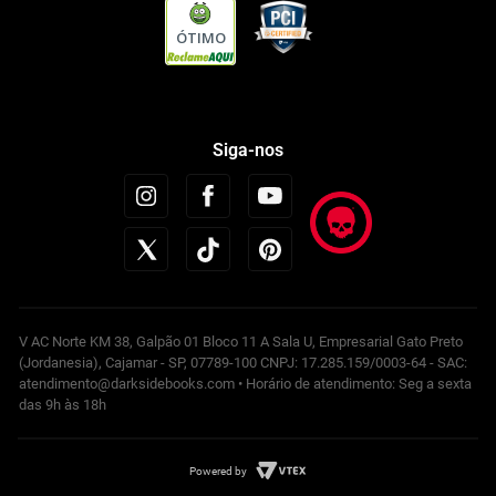
ÓTIMO
Siga-nos
V AC Norte KM 38, Galpão 01 Bloco 11 A Sala U, Empresarial Gato Preto
(Jordanesia), Cajamar - SP, 07789-100 CNPJ: 17.285.159/0003-64 - SAC:
atendimento@darksidebooks.com • Horário de atendimento: Seg a sexta
das 9h às 18h
Powered by