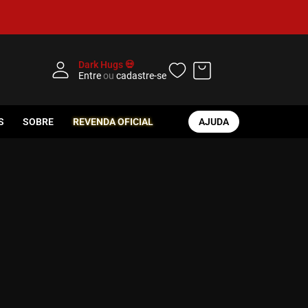
Dark Hugs 💀
Entre
ou
cadastre-se
S
SOBRE
REVENDA OFICIAL
AJUDA