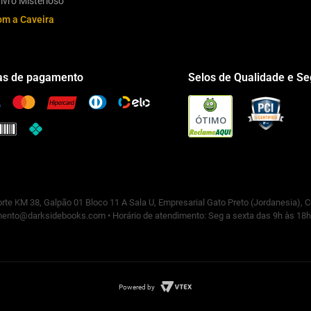
ivro Misterioso
om a Caveira
s de pagamento
Selos de Qualidade e S
ÓTIMO
rte KM 38, Galpão 01 Bloco 11 A Sala U, Empresarial Gato Preto (Jordanesia), 
ento@darksidebooks.com • Horário de atendimento: Seg a sexta das 9h às 18h
Powered by