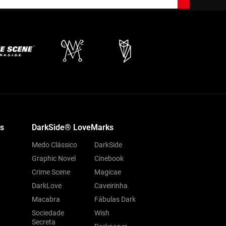
s
DarkSide® LoveMarks
Medo Clássico
DarkSide
Graphic Novel
Cinebook
Crime Scene
Magicae
DarkLove
Caveirinha
Macabra
Fábulas Dark
Sociedade
Wish
Secreta