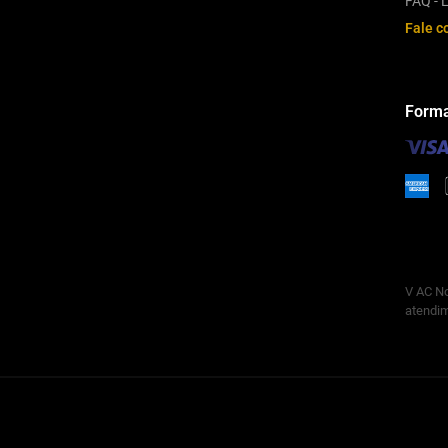
FAQ - L
Fale c
Forma
V AC No
atendim