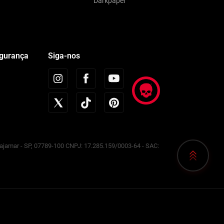
Darkpaper
egurança
Siga-nos
Cajamar - SP, 07789-100 CNPJ: 17.285.159/0003-64 - SAC: