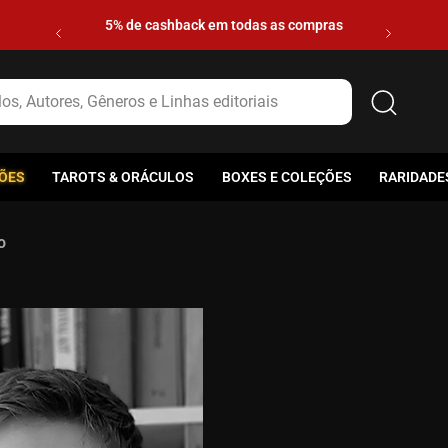
5% de cashback em todas as compras
s, Autores, Gêneros e Linhas editoriais
ÕES
TAROTS & ORÁCULOS
BOXES E COLEÇÕES
RARIDADE
o