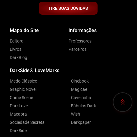
TIRE SUAS DÚVIDAS
Mapa do Site
Informações
Editora
Professores
Livros
Parceiros
DarkBlog
DarkSide® LoveMarks
Medo Clássico
Cinebook
Graphic Novel
Magicae
Crime Scene
Caveirinha
DarkLove
Fábulas Dark
Macabra
Wish
Sociedade Secreta
Darkpaper
DarkSide