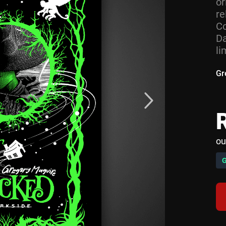
o
re
Co
Da
li
Gr
ou