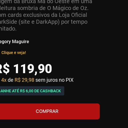
rigem da Bruxa Má do Oeste em uma
leitura sombria de O Mágico de Oz.
m cards exclusivos da Loja Oficial
rkSide (site e DarkApp) por tempo
mitado.
egory Maguire
Clique e veja!
R$
119
,
90
4x
de
R$ 29,98
sem juros no PIX
GANHE ATÉ
R$ 6,00
DE CASHBACK
COMPRAR