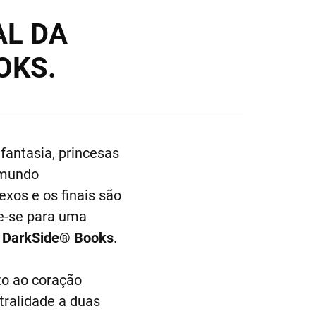
AL DA
OKS.
fantasia, princesas
 mundo
xos e os finais são
re-se para uma
a
DarkSide® Books
.
to ao coração
tralidade a duas