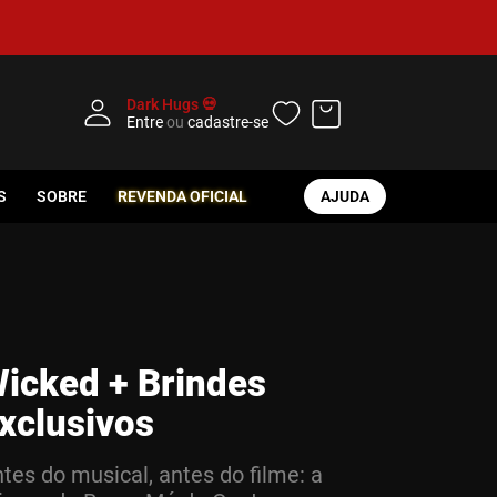
Dark Hugs 💀
Entre
ou
cadastre-se
S
SOBRE
REVENDA OFICIAL
AJUDA
icked + Brindes
xclusivos
tes do musical, antes do filme: a