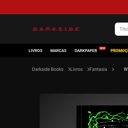
5% de cashback em todas as compras
Título
LIVROS
MARCAS
DARKPAPER
PROMOÇ
Livros
Fantasia
W