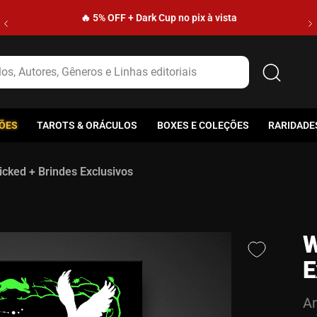
🔥 5% OFF + Dark Cup no pix à vista
s, Autores, Gêneros e Linhas editoriais
ÕES
TAROTS & ORÁCULOS
BOXES E COLEÇÕES
RARIDADE
icked + Brindes Exclusivos
W
E
An