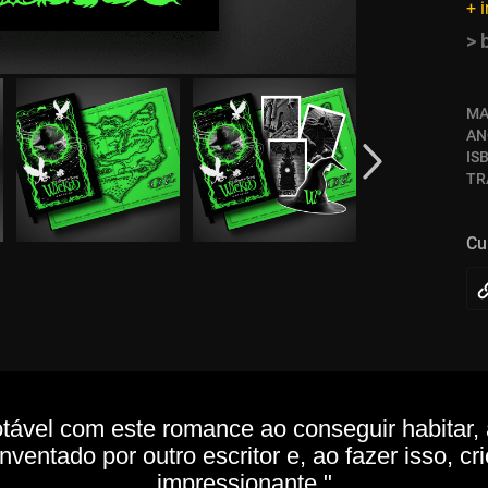
+ 
> 
MA
AN
IS
TR
Cu
tável com este romance ao conseguir habitar, 
entado por outro escritor e, ao fazer isso, cr
impressionante."