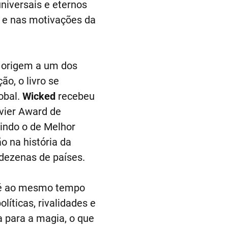
universais e eternos
 e nas motivações da
u origem a um dos
o, o livro se
obal.
Wicked
recebeu
vier Award de
uindo o de Melhor
o na história da
dezenas de países.
e é ao mesmo tempo
líticas, rivalidades e
a para a magia, o que