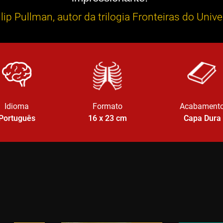
lip Pullman, autor da trilogia Fronteiras do Univ
Idioma
Formato
Acabament
Português
16 x 23
cm
Capa Dura