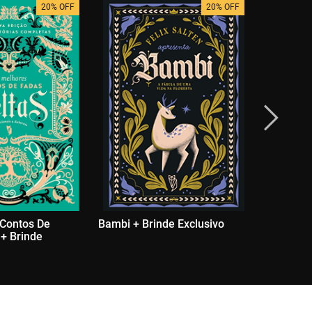
20% OFF
20% OFF
 Contos De
Bambi + Brinde Exclusivo
Os Melho
 + Brinde
Fadas Nór
Exclusivo