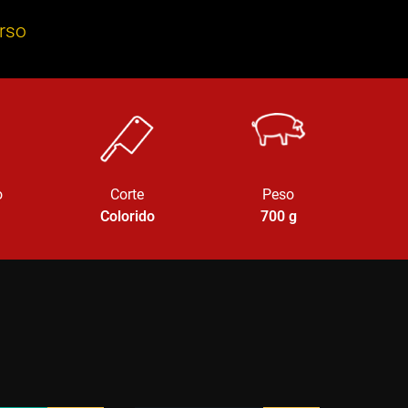
erso
o
Corte
Peso
Colorido
700
g