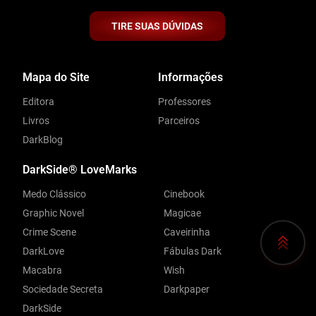
TIRE SUAS DÚVIDAS
Mapa do Site
Informações
Editora
Professores
Livros
Parceiros
DarkBlog
DarkSide® LoveMarks
Medo Clássico
Cinebook
Graphic Novel
Magicae
Crime Scene
Caveirinha
DarkLove
Fábulas Dark
Macabra
Wish
Sociedade Secreta
Darkpaper
DarkSide