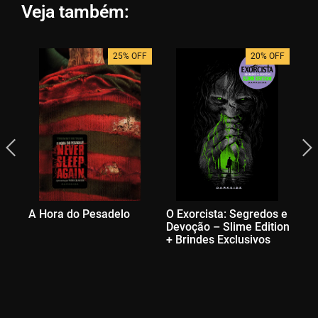
Veja também:
25% OFF
20% OFF
A Hora do Pesadelo
O Exorcista: Segredos e
Se
Devoção – Slime Edition
Ar
+ Brindes Exclusivos
La