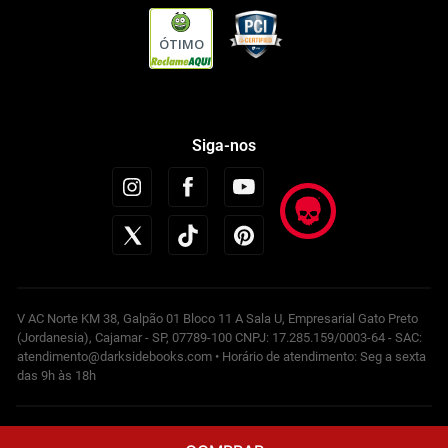
ÓTIMO
Siga-nos
V AC Norte KM 38, Galpão 01 Bloco 11 A Sala U, Empresarial Gato Preto
(Jordanesia), Cajamar - SP, 07789-100 CNPJ: 17.285.159/0003-64 - SAC:
atendimento@darksidebooks.com • Horário de atendimento: Seg a sexta
das 9h às 18h
Powered by