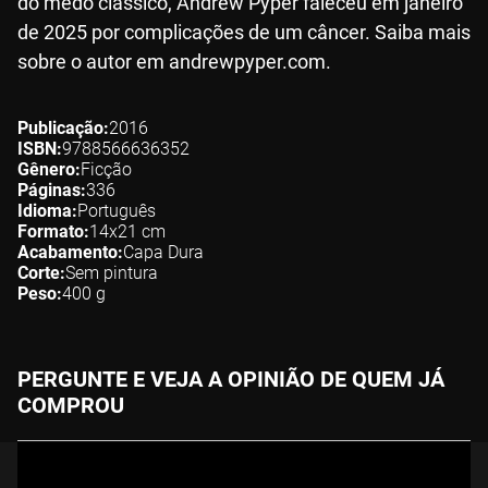
do medo clássico, Andrew Pyper faleceu em janeiro
de 2025 por complicações de um câncer. Saiba mais
sobre o autor em andrewpyper.com.
Publicação
2016
ISBN
9788566636352
Gênero
Ficção
Páginas
336
Idioma
Português
Formato
14x21
cm
Acabamento
Capa Dura
Corte
Sem pintura
Peso
400
g
PERGUNTE E VEJA A OPINIÃO DE QUEM JÁ
COMPROU