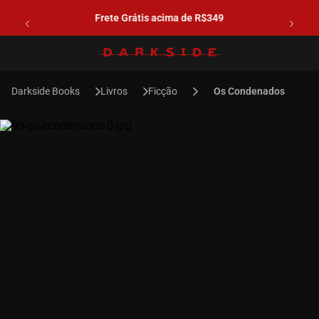
Frete Grátis acima de R$349
Livros
Ficção
Os Condenados