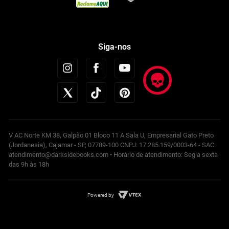
Siga-nos
V AC Norte KM 38, Galpão 01 Bloco 11 A Sala U, Empresarial Gato Preto
(Jordanesia), Cajamar - SP, 07789-100 CNPJ: 17.285.159/0003-64 - SAC:
atendimento@darksidebooks.com • Horário de atendimento: Seg a sexta
das 9h às 18h
Powered by