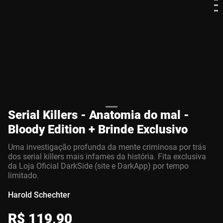
Serial Killers - Anatomia do mal -
Bloody Edition + Brinde Exclusivo
Uma investigação profunda da mente criminosa por trás
dos serial killers mais infames da história. Fita exclusiva
da Loja Oficial DarkSide (site e DarkApp) por tempo
limitado.
Harold Schechter
R$
119
,
90