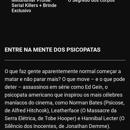
Mindhunter Profile:
O Segredo dos Corpos
Cr
Serial Killers + Brinde
Ma
Exclusivo
Ex
ENTRE NA MENTE DOS PSICOPATAS
O que faz gente aparentemente normal começar a
matar e não parar mais? O que move – e o que pode
deter – assassinos em série como Ed Gein, o
psicopata americano que inspirou os mais célebres
maníacos do cinema, como Norman Bates (Psicose,
de Alfred Hitchcok), Leatherface (O Massacre da
Serra Elétrica, de Tobe Hooper) e Hannibal Lecter (O
Silêncio dos Inocentes, de Jonathan Demme).