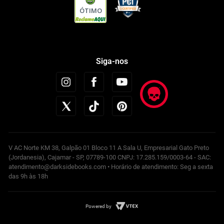
ÓTIMO
Siga-nos
V AC Norte KM 38, Galpão 01 Bloco 11 A Sala U, Empresarial Gato Preto
(Jordanesia), Cajamar - SP, 07789-100 CNPJ: 17.285.159/0003-64 - SAC:
atendimento@darksidebooks.com • Horário de atendimento: Seg a sexta
das 9h às 18h
Powered by