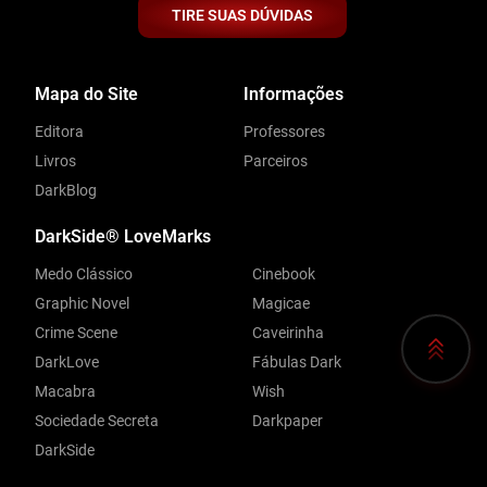
TIRE SUAS DÚVIDAS
Mapa do Site
Informações
Editora
Professores
Livros
Parceiros
DarkBlog
DarkSide® LoveMarks
Medo Clássico
Cinebook
Graphic Novel
Magicae
Crime Scene
Caveirinha
DarkLove
Fábulas Dark
Macabra
Wish
Sociedade Secreta
Darkpaper
DarkSide