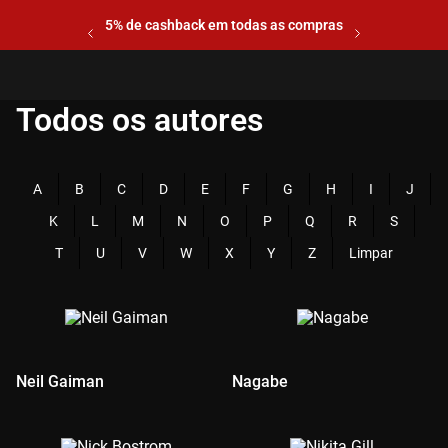
5% de cashback em todas as compras
Todos os autores
A
B
C
D
E
F
G
H
I
J
K
L
M
N
O
P
Q
R
S
T
U
V
W
X
Y
Z
Limpar
Neil Gaiman
Nagabe