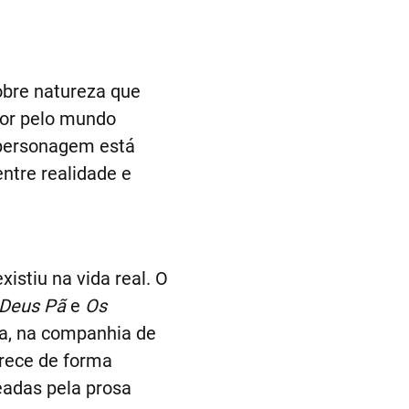
obre natureza que
mor pelo mundo
u personagem está
ntre realidade e
istiu na vida real. O
 Deus Pã
e
Os
da, na companhia de
arece de forma
eadas pela prosa