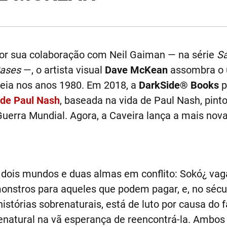
or sua colaboração com Neil Gaiman — na série
S
Cases
—, o artista visual
Dave McKean
assombra o 
reia nos anos 1980. Em 2018, a
DarkSide® Books
p
 de Paul Nash
, baseada na vida de Paul Nash, pinto
uerra Mundial. Agora, a Caveira lança a mais nov
e dois mundos e duas almas em conflito: Sokó¿ va
onstros para aqueles que podem pagar, e, no sécul
istórias sobrenaturais, está de luto por causa do
enatural na vã esperança de reencontrá-la. Ambos