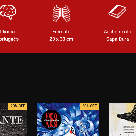
Idioma
Formato
Acabamento
ortuguês
23 x 30
cm
Capa Dura
20% OFF
20% OFF