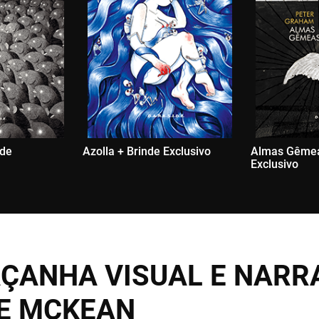
nde
Azolla + Brinde Exclusivo
Almas Gêmea
Exclusivo
ÇANHA VISUAL E NARR
E MCKEAN