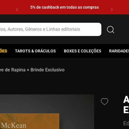
5% de cashback em todas as compras
s, Autores, Gêneros e Linhas editoriais
ÕES
TAROTS & ORÁCULOS
BOXES E COLEÇÕES
RARIDADE
e de Rapina + Brinde Exclusivo
A
E
Ed