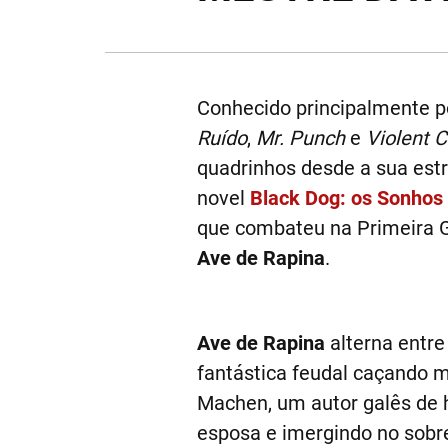
Conhecido principalmente p
Ruído
,
Mr. Punch
e
Violent 
quadrinhos desde a sua est
novel
Black Dog: os Sonhos
que combateu na Primeira G
Ave de Rapina
.
Ave de Rapina
alterna entr
fantástica feudal caçando m
Machen, um autor galês de h
esposa e imergindo no sobr