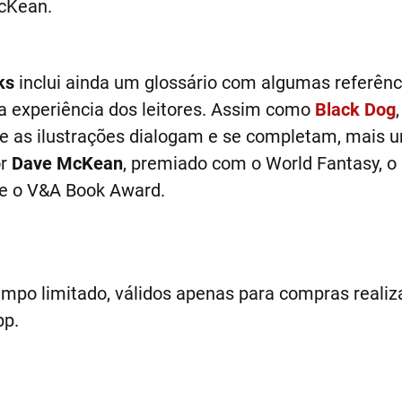
McKean.
ks
inclui ainda um glossário com algumas referênc
a experiência dos leitores. Assim como
Black Dog
 e as ilustrações dialogam e se completam, mais 
or
Dave McKean
, premiado com o World Fantasy, o H
 e o V&A Book Award.
empo limitado, válidos apenas para compras realiza
pp.