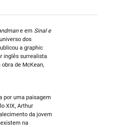
andman
e em
Sinal e
universo dos
ublicou a graphic
r inglês surrealista
a obra de McKean,
ga por uma paisagem
o XIX, Arthur
 falecimento da jovem
 existem na