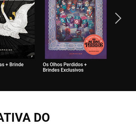
s + Brinde
Os Olhos Perdidos +
A Odissei
Brindes Exclusivos
Exclusivo
ATIVA DO