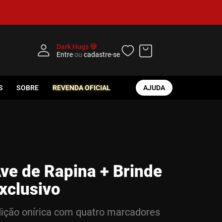
Dark Hugs 💀
Entre
ou
cadastre-se
S
SOBRE
REVENDA OFICIAL
AJUDA
ve de Rapina + Brinde
xclusivo
ição onírica com quatro marcadores