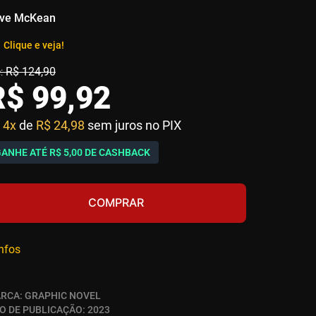
ve McKean
Clique e veja!
R$
124
,
90
R$
99
,
92
4x
de
R$ 24,98
sem juros no PIX
GANHE ATÉ
R$ 5,00
DE CASHBACK
COMPRAR
infos
RCA:
GRAPHIC NOVEL
O DE PUBLICAÇÃO:
2023