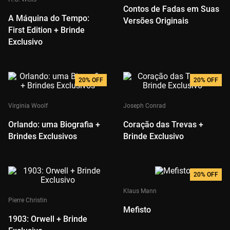
Perrault, Joseph Jacobs, Alexander
Contos de Fadas em Suas
Afanasyev, Andrew Lang,
A Máquina do Tempo:
Giambattista Basile
Versões Originais
First Edition + Brinde
Exclusivo
20%
OFF
20%
OFF
Virginia Woolf
Joseph Conrad
Orlando: uma Biografia +
Coração das Trevas +
Brindes Exclusivos
Brinde Exclusivo
20%
OFF
Klaus Mann
Pierre Christin
Mefisto
1903: Orwell + Brinde