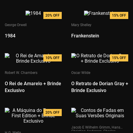
20%
OFF
15%
OFF
George Orwell
Mary Shelley
1984
Frankenstein
10%
OFF
15%
OFF
Robert W. Chambers
Oscar Wilde
O Rei de Amarelo + Brinde
O Retrato de Dorian Gray +
Exclusivo
Brinde Exclusivo
20%
OFF
Jacob E Wilhelm Grimm, Hans
Christian Andersen, Charles
H.G. Wells