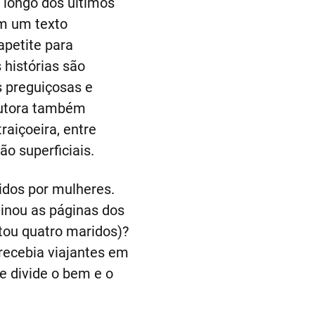
 longo dos últimos
om um texto
apetite para
 histórias são
s preguiçosas e
autora também
raiçoeira, entre
o superficiais.
idos por mulheres.
inou as páginas dos
tou quatro maridos)?
ecebia viajantes em
e divide o bem e o