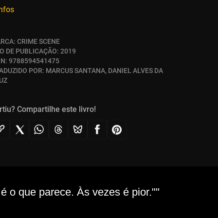
infos
RCA:
CRIME SCENE
O DE PUBLICAÇÃO:
2019
BN:
9788594541475
ADUZIDO POR:
MARCUS SANTANA, DANIEL ALVES DA
UZ
rtiu? Compartilhe este livro!
 o que parece. Às vezes é pior.""