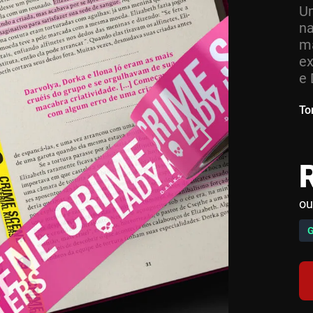
Um
na
ma
ex
e 
To
ou