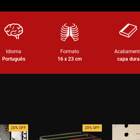
Idioma
Formato
Acabament
Português
16 x 23
cm
capa dura
20% OFF
20% OFF