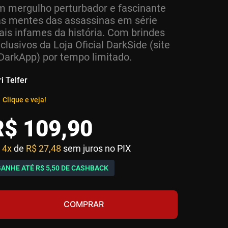
 mergulho perturbador e fascinante
s mentes das assassinas em série
is infames da história. Com brindes
clusivos da Loja Oficial DarkSide (site
DarkApp) por tempo limitado.
ri Telfer
Clique e veja!
R$
109
,
90
4x
de
R$ 27,48
sem juros no PIX
GANHE ATÉ
R$ 5,50
DE CASHBACK
COMPRAR