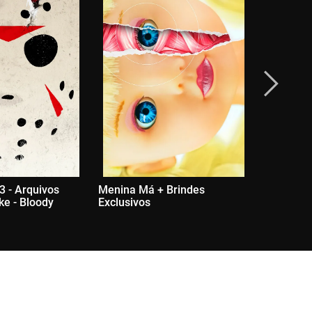
3 - Arquivos
Menina Má + Brindes
Psicose - 
ke - Bloody
Exclusivos
+ Brinde 