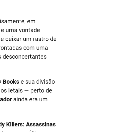
isamente, em
e e uma vontade
 e deixar um rastro de
frontadas com uma
os desconcertantes
® Books
e sua divisão
os letais — perto de
pador
ainda era um
y Killers: Assassinas