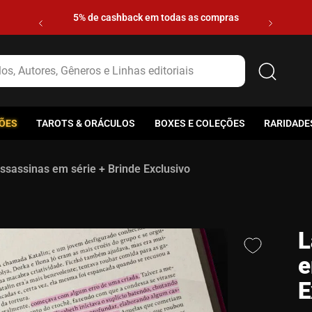
5% de cashback em todas as compras
s, Autores, Gêneros e Linhas editoriais
ÕES
TAROTS & ORÁCULOS
BOXES E COLEÇÕES
RARIDADE
Assassinas em série + Brinde Exclusivo
L
e
E