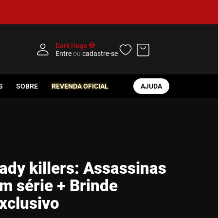
Dark Hugs 💀
Entre
ou
cadastre-se
S
SOBRE
REVENDA OFICIAL
AJUDA
ady killers: Assassinas
m série + Brinde
xclusivo