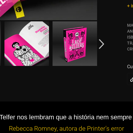
+ 
MA
AN
IS
TR
CR
Cu
Telfer nos lembram que a história nem sempre é
Rebecca Romney, autora de Printer’s error