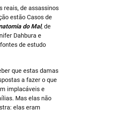
as reais, de assassinos
leção estão Casos de
 Anatomia do Mal
, de
nnifer Dahbura e
fontes de estudo
ceber que estas damas
spostas a fazer o que
am implacáveis e
ílias. Mas elas não
tra: elas eram