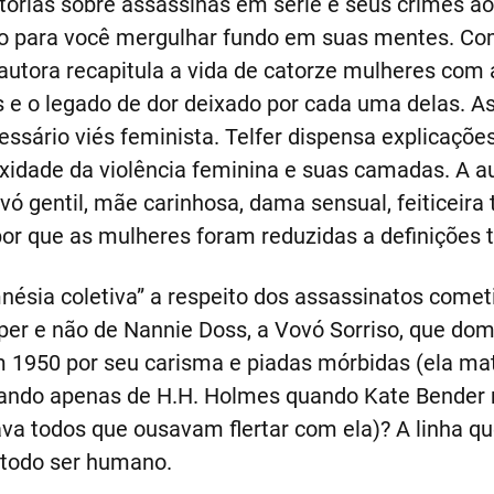
tórias sobre assassinas em série e seus crimes ao
eito para você mergulhar fundo em suas mentes. C
 autora recapitula a vida de catorze mulheres com 
s e o legado de dor deixado por cada uma delas. As
ssário viés feminista. Telfer dispensa explicaçõe
exidade da violência feminina e suas camadas. A 
ó gentil, mãe carinhosa, dama sensual, feiticeira t
or que as mulheres foram reduzidas a definições tã
nésia coletiva” a respeito dos assassinatos comet
er e não de Nannie Doss, a Vovó Sorriso, que dom
m 1950 por seu carisma e piadas mórbidas (ela ma
ando apenas de H.H. Holmes quando Kate Bender r
va todos que ousavam flertar com ela)? A linha qu
 todo ser humano.