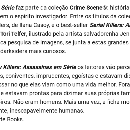
 Série
faz parte da coleção
Crime Scene®
: históri
em o espírito investigador. Entre os títulos da co
lers, de Ilana Casoy, e o best-seller
Serial Killers:
e
Tori Telfer
, ilustrado pela artista salvadorenha Je
 pesquisa de imagens, se junta a estas grandes 
darksiders mais curiosos.
 Killers: Assassinas em Série
os leitores vão per
s, coniventes, imprudentes, egoístas e estavam di
essar no que elas viam como uma vida melhor. For
s e estavam prontas para dizimar suas próprias fam
ros. Não eram homens. Mais uma vez, a ficha mos
ente, inescapavelmente humanas.
de Books.