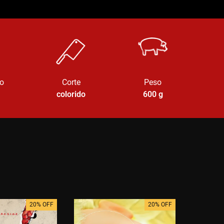
o
Corte
Peso
colorido
600
g
20% OFF
20% OFF