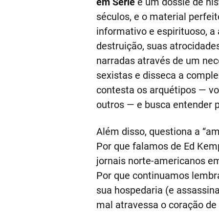
em Série
é um dossiê de his
séculos, e o material perf
informativo e espirituoso, a
destruição, suas atrocidade
narradas através de um nece
sexistas e disseca a compl
contesta os arquétipos — vov
outros — e busca entender p
Além disso, questiona a “am
Por que falamos de Ed Kemp
jornais norte-americanos e
Por que continuamos lembr
sua hospedaria (e assassina
mal atravessa o coração de