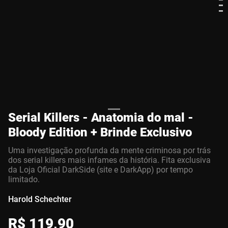
Serial Killers - Anatomia do mal -
Bloody Edition + Brinde Exclusivo
Uma investigação profunda da mente criminosa por trás
dos serial killers mais infames da história. Fita exclusiva
da Loja Oficial DarkSide (site e DarkApp) por tempo
limitado.
Harold Schechter
R$
119
,
90