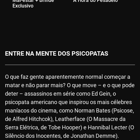
Mal-estar + Brinde
A Hora do Pesadelo
Mi
Exclusivo
Se
Ex
ENTRE NA MENTE DOS PSICOPATAS
O que faz gente aparentemente normal começar a
matar e não parar mais? O que move – e o que pode
deter – assassinos em série como Ed Gein, o
psicopata americano que inspirou os mais célebres
maníacos do cinema, como Norman Bates (Psicose,
de Alfred Hitchcok), Leatherface (O Massacre da
Serra Elétrica, de Tobe Hooper) e Hannibal Lecter (O
Silêncio dos Inocentes, de Jonathan Demme).