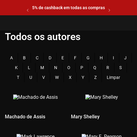
5% de cashback em todas as compras
Todos os autores
A
B
C
D
E
F
G
H
I
J
K
L
M
N
O
P
Q
R
S
T
U
V
W
X
Y
Z
Limpar
Machado de Assis
Mary Shelley