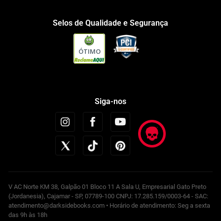
Selos de Qualidade e Segurança
ÓTIMO
Siga-nos
V AC Norte KM 38, Galpão 01 Bloco 11 A Sala U, Empresarial Gato Preto
(Jordanesia), Cajamar - SP, 07789-100 CNPJ: 17.285.159/0003-64 - SAC:
atendimento@darksidebooks.com • Horário de atendimento: Seg a sexta
das 9h às 18h