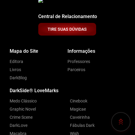
Central de Relacionamento
TIRE SUAS DÚVIDAS
Mapa do Site
Informações
Editora
Professores
Livros
Parceiros
DarkBlog
DarkSide® LoveMarks
Medo Clássico
Cinebook
Graphic Novel
Magicae
Crime Scene
Caveirinha
DarkLove
Fábulas Dark
Macabra
Wish